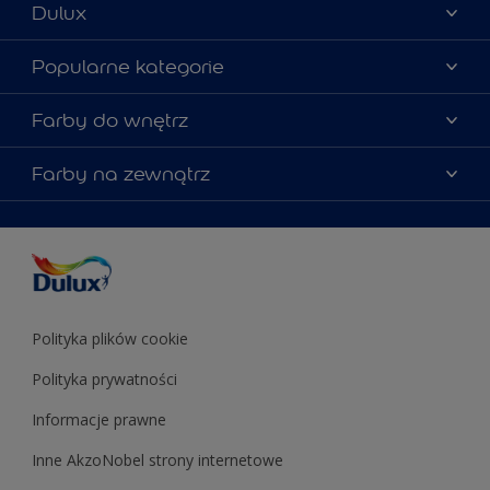
Dulux
Materiały marketingowe
Popularne kategorie
Mapa strony
Kolory farb
Farby do wnętrz
Kontakt
Porady ekspertów
O Dulux
Farby do ścian
Farby na zewnątrz
Zainspiruj się
Dla architektów
Farby uniwersalne
Farby
Farby do elewacji
Zgodność kolorów
Podkłady i grunty
Kolor Roku 2025 w palecie Dulux
Farby uniwersalne
Testery farb
Znajdź sklep
Podkłady i grunty
Farby do sufitów
Testery farb
Polityka plików cookie
Polityka prywatności
Informacje prawne
Inne AkzoNobel strony internetowe