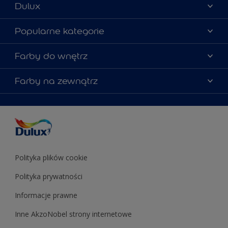
Dulux
Materiały marketingowe
Popularne kategorie
Mapa strony
Kolory farb
Farby do wnętrz
Kontakt
Porady ekspertów
O Dulux
Farby do ścian
Farby na zewnątrz
Zainspiruj się
Dla architektów
Farby uniwersalne
Farby
Farby do elewacji
Zgodność kolorów
Podkłady i grunty
Kolor Roku 2025 w palecie Dulux
Farby uniwersalne
Testery farb
Znajdź sklep
Podkłady i grunty
Farby do sufitów
Testery farb
Polityka plików cookie
Polityka prywatności
Informacje prawne
Inne AkzoNobel strony internetowe