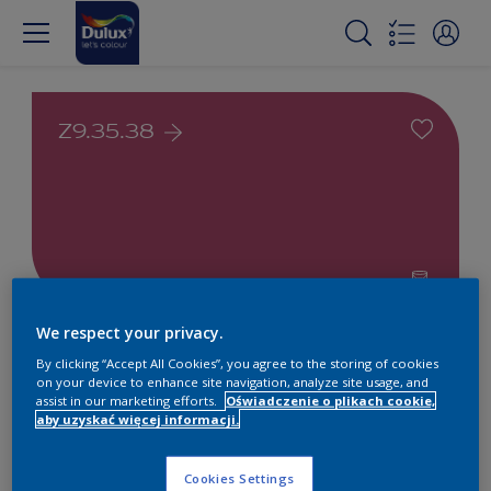
Z9.35.38
We respect your privacy.
Farby białe i kolorowe do
By clicking “Accept All Cookies”, you agree to the storing of cookies
wnętrz i na zewnątrz
on your device to enhance site navigation, analyze site usage, and
assist in our marketing efforts.
Oświadczenie o plikach cookie,
aby uzyskać więcej informacji.
1
Produkty znalezione
Cookies Settings