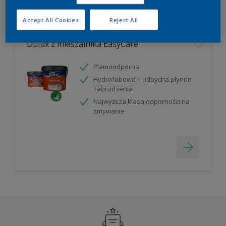
Filter
Accept All Cookies
Reject All
Dulux z mieszalnika EasyCare
Plamoodporna
Hydrofobowa – odpycha płynne
zabrudzenia
Najwyższa klasa odporności na
zmywanie