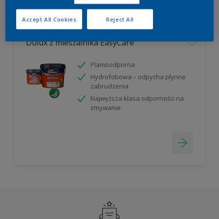
Filter
Accept All Cookies
Reject All
Dulux z mieszalnika EasyCare
Plamoodporna
Hydrofobowa – odpycha płynne
zabrudzenia
Najwyższa klasa odporności na
zmywanie