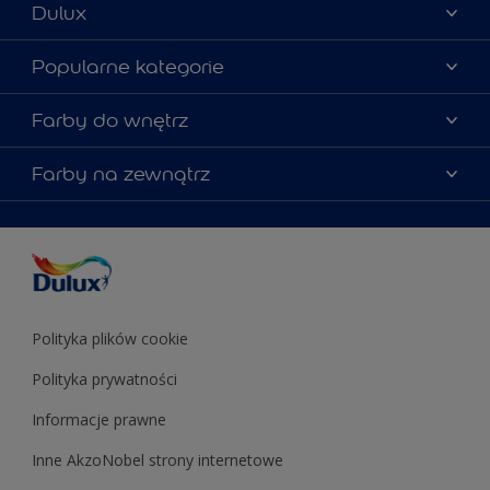
Dulux
Materiały marketingowe
Popularne kategorie
Mapa strony
Kolory farb
Farby do wnętrz
Kontakt
Porady ekspertów
O Dulux
Farby do ścian
Farby na zewnątrz
Zainspiruj się
Dla architektów
Farby uniwersalne
Farby
Farby do elewacji
Zgodność kolorów
Podkłady i grunty
Kolor Roku 2025 w palecie Dulux
Farby uniwersalne
Testery farb
Znajdź sklep
Podkłady i grunty
Farby do sufitów
Testery farb
Polityka plików cookie
Polityka prywatności
Informacje prawne
Inne AkzoNobel strony internetowe