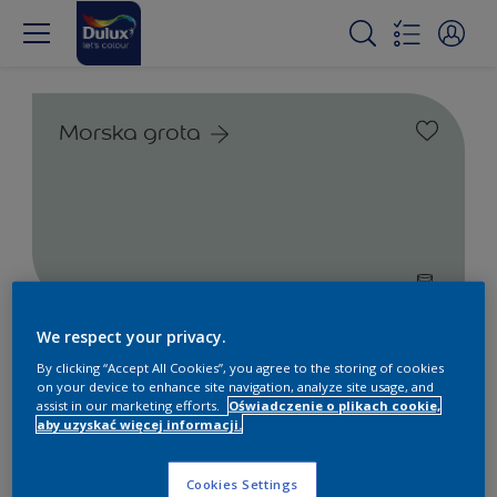
Morska grota
We respect your privacy.
Farby białe i kolorowe do
By clicking “Accept All Cookies”, you agree to the storing of cookies
wnętrz i na zewnątrz
on your device to enhance site navigation, analyze site usage, and
assist in our marketing efforts.
Oświadczenie o plikach cookie,
aby uzyskać więcej informacji.
1
Produkty znalezione
Cookies Settings