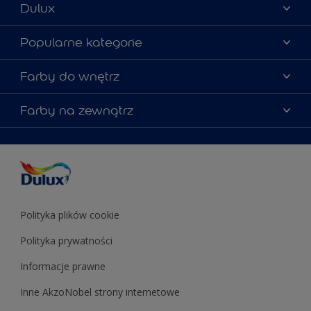
Dulux
Materiały marketingowe
Popularne kategorie
Mapa strony
Kolory farb
Farby do wnętrz
Kontakt
Porady ekspertów
O Dulux
Farby do ścian
Farby na zewnątrz
Zainspiruj się
Dla architektów
Farby uniwersalne
Farby
Farby do elewacji
Zgodność kolorów
Podkłady i grunty
Kolor Roku 2025 w palecie Dulux
Farby uniwersalne
Testery farb
Znajdź sklep
Podkłady i grunty
Farby do sufitów
Testery farb
Polityka plików cookie
Polityka prywatności
Informacje prawne
Inne AkzoNobel strony internetowe