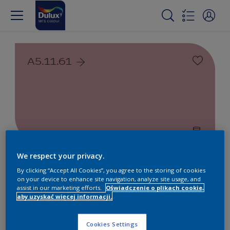
A5.11.61
We respect your privacy.
Farby białe i kolorowe do
By clicking “Accept All Cookies”, you agree to the storing of cookies
wnętrz i na zewnątrz
on your device to enhance site navigation, analyze site usage, and
assist in our marketing efforts.
Oświadczenie o plikach cookie,
aby uzyskać więcej informacji.
1
Produkty znalezione
Cookies Settings