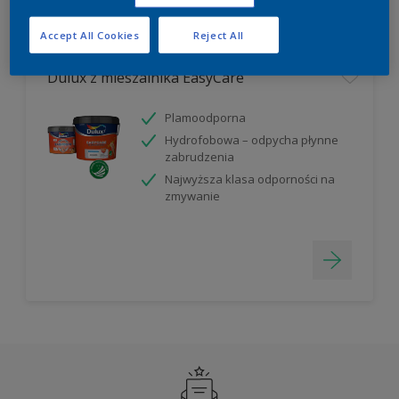
Filter
Accept All Cookies
Reject All
Dulux z mieszalnika EasyCare
Plamoodporna
Hydrofobowa – odpycha płynne
zabrudzenia
Najwyższa klasa odporności na
zmywanie