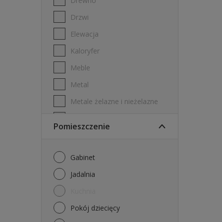
Drewno
Drzwi
Elewacja
Kaloryfer
Meble
Metal
Metale żelazne i nieżelazne
PVC
Pomieszczenie
Płyta gipsowo-kartonowa
Płytki ścienne
Gabinet
Stal ocynkowana
Jadalnia
Sufity
Kuchnia
Ściany
Pokój dziecięcy