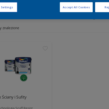
 Settings
Accept All Cookies
Rej
y białe i kolorowe do wnętrz 
y znalezione
 Ściany i Sufity
chnologia Scuff Resist