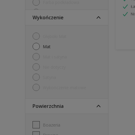
Farba podkładowa
Ła
Farby tablicowe
Ni
Wykończenie
Grunt
Internetowy tester farb
Głęboki Mat
Tester
mat
mat i satyna
nie dotyczy
Satyna
Wykończenie matowe
Powierzchnia
Boazeria