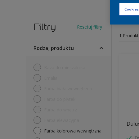
Cookies
Farb
Filtry
Resetuj filtry
1
Produkt
Rodzaj produktu
Baza do mieszalnika
Emalia
Farba biała wewnętrzna
Farba do płytek
Farba do wnętrz
Farba elewacyjna
Dulux
Farba kolorowa wewnętrzna
Te