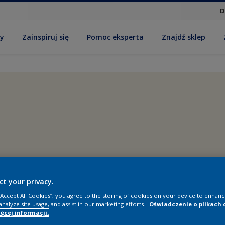
D
by
Zainspiruj się
Pomoc eksperta
Znajdź sklep
ct your privacy.
 “Accept All Cookies”, you agree to the storing of cookies on your device to enhanc
analyze site usage, and assist in our marketing efforts.
Oświadczenie o plikach 
ęcej informacji.