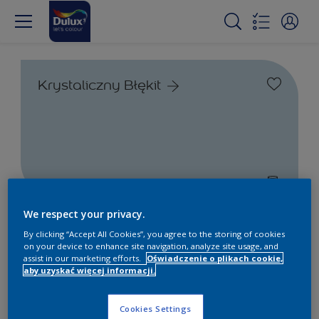
Krystaliczny Błękit
We respect your privacy.
Farby białe i kolorowe do
By clicking “Accept All Cookies”, you agree to the storing of cookies
wnętrz i na zewnątrz
on your device to enhance site navigation, analyze site usage, and
assist in our marketing efforts.
Oświadczenie o plikach cookie,
aby uzyskać więcej informacji.
1
Produkty znalezione
Cookies Settings