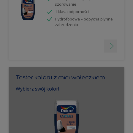
szorowanie
1 klasa odporności
Hydrofobowa – odpycha płynne
zabrudzenia
Tester koloru z mini wałeczkiem
Wybierz swój kolor!