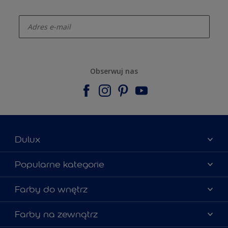
enter-your-email
Obserwuj nas
Dulux
Materiały marketingowe
Popularne kategorie
Mapa strony
Kolory farb
Farby do wnętrz
Kontakt
Porady ekspertów
O Dulux
Farby do ścian
Farby na zewnątrz
Zainspiruj się
Dla architektów
Farby uniwersalne