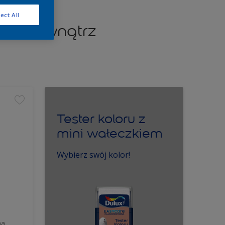
ect All
i na zewnątrz
Tester koloru z
mini wałeczkiem
Wybierz swój kolor!
na