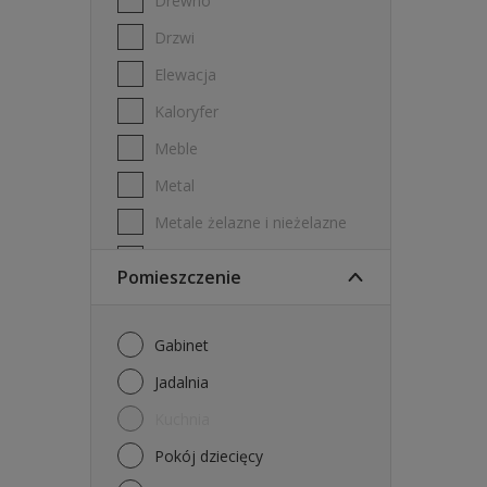
Drewno
Drzwi
Elewacja
Kaloryfer
Meble
Metal
Metale żelazne i nieżelazne
PVC
Pomieszczenie
Płyta gipsowo-kartonowa
Płytki ścienne
Gabinet
Stal ocynkowana
Jadalnia
Sufity
Kuchnia
Ściany
Pokój dziecięcy