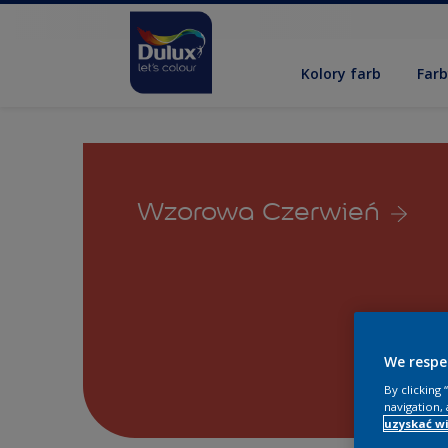
Kolory farb
Far
Wzorowa Czerwień
We respe
By clicking
navigation, 
uzyskać wi