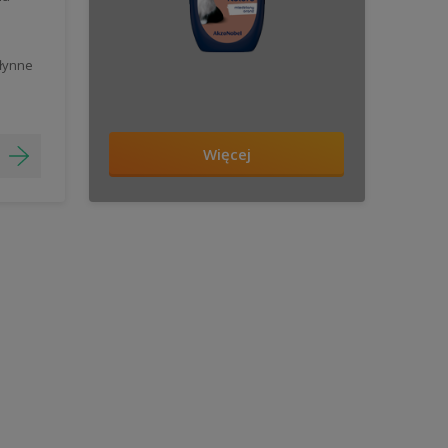
łynne
Więcej