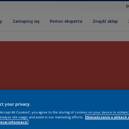
D
by
Zainspiruj się
Pomoc eksperta
Znajdź sklep
ct your privacy.
 “Accept All Cookies”, you agree to the storing of cookies on your device to enhanc
analyze site usage, and assist in our marketing efforts.
Oświadczenie o plikach 
ęcej informacji.