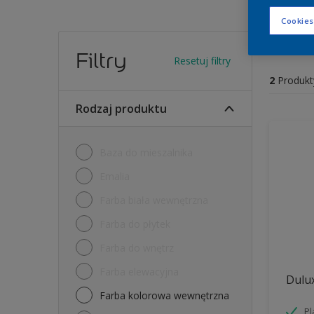
Cookies
Farb
Filtry
Resetuj filtry
2
Produkt
Rodzaj produktu
Baza do mieszalnika
Emalia
Farba biała wewnętrzna
Farba do płytek
Farba do wnętrz
Farba elewacyjna
Dulu
Farba kolorowa wewnętrzna
P