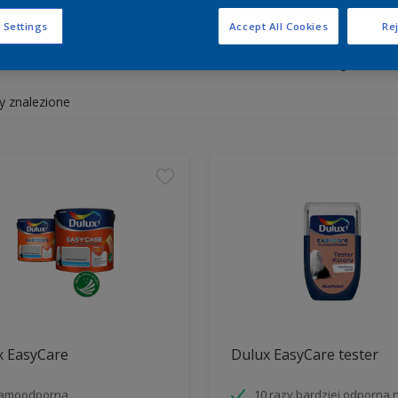
 Settings
Accept All Cookies
Rej
y białe i kolorowe do wnętrz 
y znalezione
x EasyCare
Dulux EasyCare tester
lamoodporna
10 razy bardziej odporna 