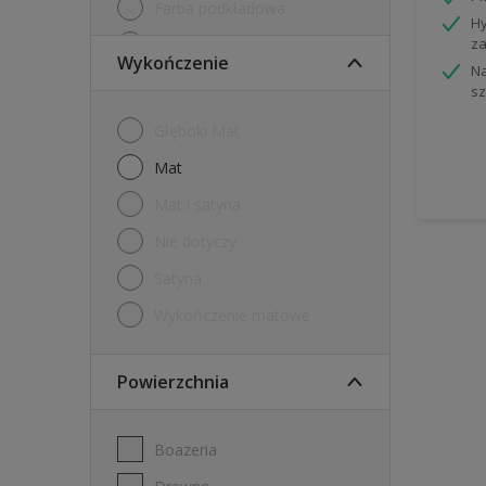
Farba podkładowa
Hy
za
Farby tablicowe
Wykończenie
Na
Grunt
sz
Internetowy tester farb
Głęboki Mat
Tester
mat
mat i satyna
nie dotyczy
Satyna
Wykończenie matowe
Powierzchnia
Boazeria