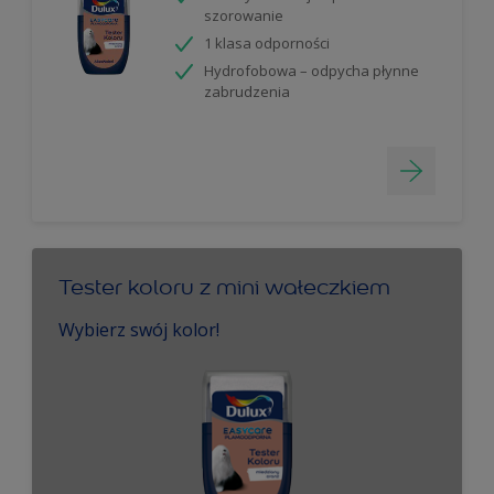
szorowanie
1 klasa odporności
Hydrofobowa – odpycha płynne
zabrudzenia
Tester koloru z mini wałeczkiem
Wybierz swój kolor!