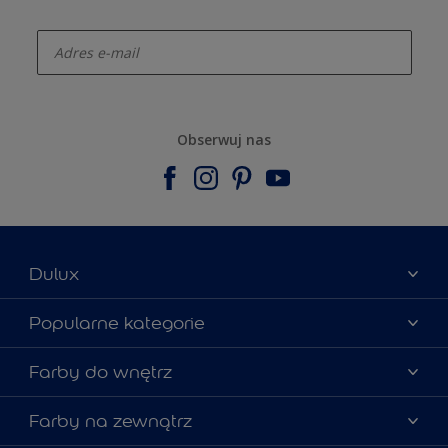
enter-your-email
Obserwuj nas
Dulux
Materiały marketingowe
Popularne kategorie
Mapa strony
Kolory farb
Farby do wnętrz
Kontakt
Porady ekspertów
O Dulux
Farby do ścian
Farby na zewnątrz
Zainspiruj się
Dla architektów
Farby uniwersalne