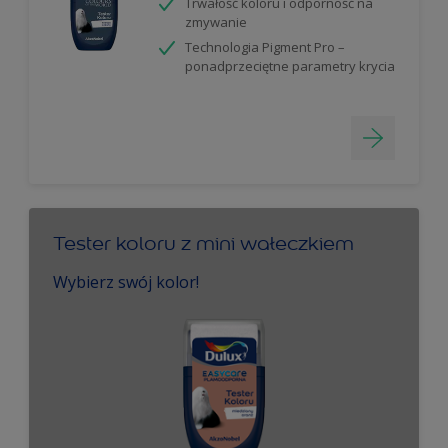
Trwałość koloru i odporność na
zmywanie
Technologia Pigment Pro –
ponadprzeciętne parametry krycia
Tester koloru z mini wałeczkiem
Wybierz swój kolor!