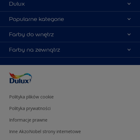
Dulux
Materiały marketingowe
Popularne kategorie
Mapa strony
Kolory farb
Farby do wnętrz
Kontakt
Porady ekspertów
O Dulux
Farby do ścian
Farby na zewnątrz
Zainspiruj się
Dla architektów
Farby uniwersalne
Farby
Farby do elewacji
Zgodność kolorów
Podkłady i grunty
Kolor Roku 2025 w palecie Dulux
Farby uniwersalne
Testery farb
Znajdź sklep
Podkłady i grunty
Farby do sufitów
Testery farb
Polityka plików cookie
Polityka prywatności
Informacje prawne
Inne AkzoNobel strony internetowe