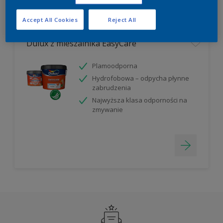
Filter
Accept All Cookies
Reject All
Dulux z mieszalnika EasyCare
Plamoodporna
Hydrofobowa – odpycha płynne
zabrudzenia
Najwyższa klasa odporności na
zmywanie