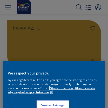
F6.55.54
We respect your privacy.
Farby białe i kolorowe do
By clicking “Accept All Cookies”, you agree to the storing of cookies
wnętrz i na zewnątrz
on your device to enhance site navigation, analyze site usage, and
assist in our marketing efforts.
Oświadczenie o plikach cookie,
aby uzyskać więcej informacji.
1
Produkty znalezione
Cookies Settings