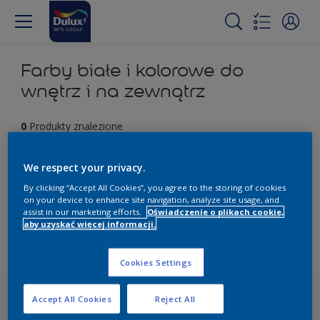
Farby białe i kolorowe do
wnętrz i na zewnątrz
0
Produkty znalezione
Filter
We respect your privacy.
By clicking “Accept All Cookies”, you agree to the storing of cookies
on your device to enhance site navigation, analyze site usage, and
assist in our marketing efforts.
Oświadczenie o plikach cookie,
Przepraszamy, nie mogliśmy znaleźć produktu, którego
aby uzyskać więcej informacji.
szukasz. Kliknij "Wyczyść wszystko", aby zacząć od nowa i
odkryć nasze inne produkty.
Cookies Settings
Accept All Cookies
Reject All