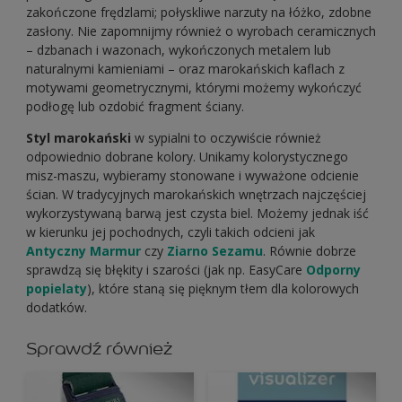
zakończone frędzlami; połyskliwe narzuty na łóżko, zdobne
zasłony. Nie zapomnijmy również o wyrobach ceramicznych
– dzbanach i wazonach, wykończonych metalem lub
naturalnymi kamieniami – oraz marokańskich kaflach z
motywami geometrycznymi, którymi możemy wykończyć
podłogę lub ozdobić fragment ściany.
Styl marokański
w sypialni to oczywiście również
odpowiednio dobrane kolory. Unikamy kolorystycznego
misz-maszu, wybieramy stonowane i wyważone odcienie
ścian. W tradycyjnych marokańskich wnętrzach najczęściej
wykorzystywaną barwą jest czysta biel. Możemy jednak iść
w kierunku jej pochodnych, czyli takich odcieni jak
Antyczny Marmur
czy
Ziarno Sezamu
. Równie dobrze
sprawdzą się błękity i szarości (jak np. EasyCare
Odporny
popielaty
), które staną się pięknym tłem dla kolorowych
dodatków.
Sprawdź również