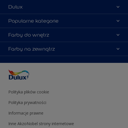
Dulux
Materiały marketingowe
Popularne kategorie
Mapa strony
Kolory farb
Farby do wnętrz
Kontakt
Porady ekspertów
O Dulux
Farby do ścian
Farby na zewnątrz
Zainspiruj się
Dla architektów
Farby uniwersalne
Farby
Farby do elewacji
Zgodność kolorów
Podkłady i grunty
Kolor Roku 2025 w palecie Dulux
Farby uniwersalne
Testery farb
Znajdź sklep
Podkłady i grunty
Farby do sufitów
Testery farb
Polityka plików cookie
Polityka prywatności
Informacje prawne
Inne AkzoNobel strony internetowe