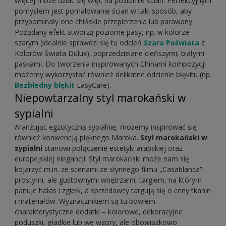
więcej może dziać się więc na poziomie ścian. Perfekcyjnym
pomysłem jest pomalowanie ścian w taki sposób, aby
przypominały one chińskie przepierzenia lub parawany.
Pożądany efekt stworzą poziome pasy, np. w kolorze
szarym (idealnie sprawdzi się tu odcień
Szara Poświata
z
Kolorów Świata Dulux), poprzedzielane cieńszymi, białymi
paskami. Do tworzenia inspirowanych Chinami kompozycji
możemy wykorzystać również delikatne odcienie błękitu (np.
Bezbłedny błękit
EasyCare).
Niepowtarzalny styl marokański w
sypialni
Aranżując egzotyczną sypialnię, możemy inspirować się
również konwencją pięknego Maroka.
Styl marokański w
sypialni
stanowi połączenie estetyki arabskiej oraz
europejskiej elegancji. Styl marokański może nam się
kojarzyć m.in. ze scenami ze słynnego filmu „Casablanca”:
prostymi, ale gustownymi wnętrzami, targiem, na którym
panuje hałas i zgiełk, a sprzedawcy targują się o ceny tkanin
i materiałów. Wyznacznikiem są tu bowiem
charakterystyczne dodatki – kolorowe, dekoracyjne
poduszki, gładkie lub we wzory, ale obowiązkowo