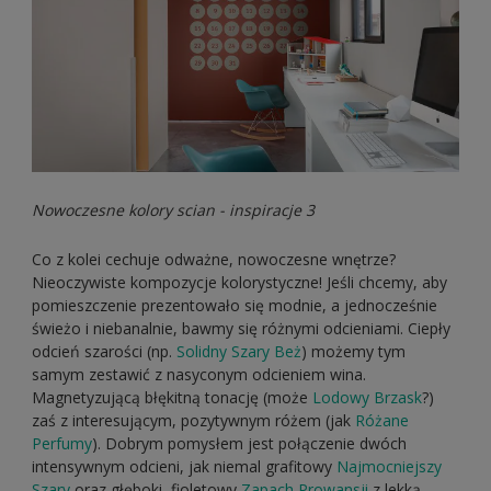
Nowoczesne kolory scian - inspiracje 3
Co z kolei cechuje odważne, nowoczesne wnętrze?
Nieoczywiste kompozycje kolorystyczne! Jeśli chcemy, aby
pomieszczenie prezentowało się modnie, a jednocześnie
świeżo i niebanalnie, bawmy się różnymi odcieniami. Ciepły
odcień szarości (np.
Solidny Szary Beż
) możemy tym
samym zestawić z nasyconym odcieniem wina.
Magnetyzującą błękitną tonację (może
Lodowy Brzask
?)
zaś z interesującym, pozytywnym różem (jak
Różane
Perfumy
). Dobrym pomysłem jest połączenie dwóch
intensywnym odcieni, jak niemal grafitowy
Najmocniejszy
Szary
oraz głęboki, fioletowy
Zapach Prowansji
z lekką