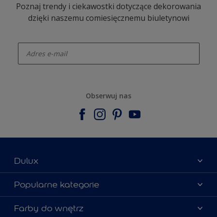
Poznaj trendy i ciekawostki dotyczące dekorowania
dzięki naszemu comiesięcznemu biuletynowi
enter-your-email
Obserwuj nas
Dulux
Materiały marketingowe
Popularne kategorie
Mapa strony
Kolory farb
Farby do wnętrz
Kontakt