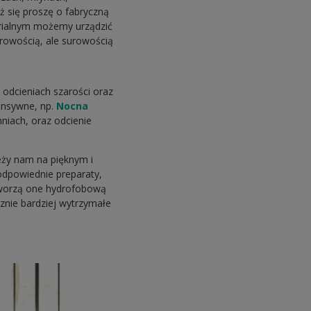
ż się proszę o fabryczną
strialnym możemy urządzić
rowością, ale surowością
 odcieniach szarości oraz
tensywne, np.
Nocna
hniach, oraz odcienie
eży nam na pięknym i
odpowiednie preparaty,
worzą one hydrofobową
cznie bardziej wytrzymałe