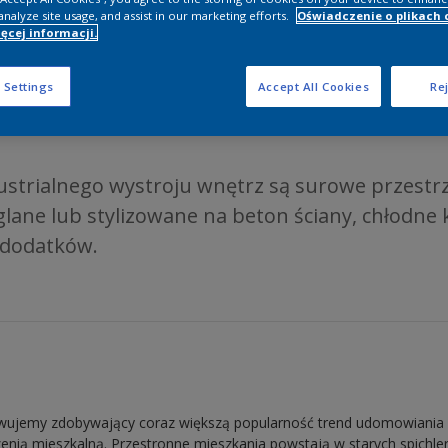
analyze site usage, and assist in our marketing efforts.
Oświadczenie o plikach 
ęcej informacji.
 Settings
Accept All Cookies
Rej
 w stylu industrialnym
dustrialnego wystroju wnętrz są surowe przestr
ane lub stylizowane na beton ściany, chłodne k
 dodatków.
rwujemy zdobywający coraz większą popularność trend udomowiania 
rzenią mieszkalną. Przestronne mieszkania powstają w starych spichle