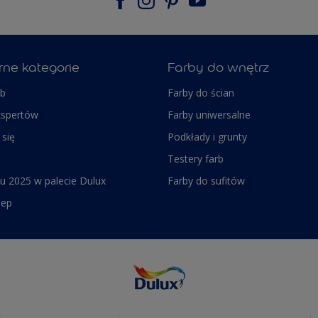
rne kategorie
Farby do wnętrz
rb
Farby do ścian
kspertów
Farby uniwersalne
 się
Podkłady i grunty
Testery farb
u 2025 w palecie Dulux
Farby do sufitów
lep