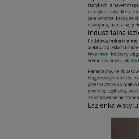
fabrykach, a nawet magaz
estetykę – taką, która mo
całe wnętrze, każdą ze st
oswojoną, naturalną, peł
Industrialna łaz
Podstawą
industrialnej
błękitu. Od lekkich i sub
Wyprawa
. Możemy sięga
kremu czy brązu, jak
Kre
Pamiętajmy, że dopasowan
długotrwałym efekcie, mu
przeznaczone do malowa
powłokę, czyli taką, prz
na szorowanie niż standa
Łazienka w stylu