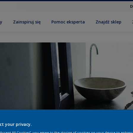
D
by
Zainspiruj się
Pomoc eksperta
Znajdź sklep
ct your privacy.
 “Accept All Cookies”, you agree to the storing of cookies on your device to enhanc