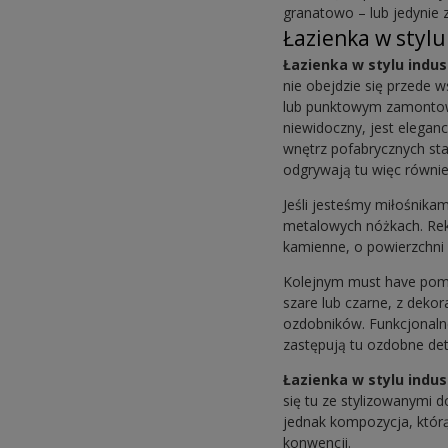
granatowo – lub jedynie 
Łazienka w stylu
Łazienka w stylu indu
nie obejdzie się przede 
lub punktowym zamontowa
niewidoczny, jest eleganc
wnętrz pofabrycznych st
odgrywają tu więc równie
Jeśli jesteśmy miłośnika
metalowych nóżkach. Re
kamienne, o powierzchni 
Kolejnym must have pomi
szare lub czarne, z dek
ozdobników. Funkcjonalne
zastępują tu ozdobne det
Łazienka w stylu indu
się tu ze stylizowanymi 
jednak kompozycja, którą
konwencji.