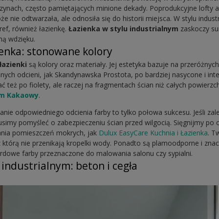
ynach, często pamiętających minione dekady. Poprodukcyjne lofty a
że nie odtwarzała, ale odnosiła się do historii miejsca. W stylu indu
ref, również łazienkę.
Łazienka w stylu industrialnym
zaskoczy su
ną wdzięku.
ienka: stonowane kolory
 łazienki
są kolory oraz materiały. Jej estetyka bazuje na przeróżnych
telnych odcieni, jak Skandynawska Prostota, po bardziej nasycone i in
ć też po fiolety, ale raczej na fragmentach ścian niż całych powierzc
m Kakaowy
.
ie odpowiedniego odcienia farby to tylko połowa sukcesu. Jeśli zal
simy pomyśleć o zabezpieczeniu ścian przed wilgocią. Sięgnijmy po 
nia pomieszczeń mokrych, jak
Dulux EasyCare Kuchnia i Łazienka
. T
ez którą nie przenikają kropelki wody. Ponadto są plamoodporne i zna
rdowe farby przeznaczone do malowania salonu czy sypialni.
 industrialnym: beton i cegła