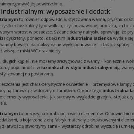
zaimpregnować jej powierzchnię.
 industrialnym: wyposażenie i dodatki
strialnym
to również odpowiednia, stylizowana wanna, prysznic oraz
wszystkim bez kabiny typu walk-in, czyli pozbawionej brodzika, za to
nym wprost w posadzce. Szklane ściany natrysku sprawiają, że prysz
ki i dyskretny, ponadto, dzięki nim
industrialna łazienka
wydaje się
awiamy bowiem na maksymalne wyeksponowanie – i tak już sporej – p
ż wiszące miski WC oraz bidety.
mi długich kąpieli, nie możemy zrezygnować z wanny – koniecznie wol
kordy popularności w
łazienkach w stylu industrialnym
biją wann
stylizowanej na postarzaną.
eszczenia jest charakterystyczne oświetlenie – przemysłowe lampy 
oracyjną żarówką z widocznym żarnikiem. Oprócz tego
industrialna ł
 elementy wyposażenia, jak surowy w wyglądzie grzejnik, stojak cz
ale.
strialnym
to precyzyjna kombinacja wielu elementów. Odpowiednio d
dodatkami, a kojarzone z erą fabryk materiały z dopasowanymi elem
 z łatwością stworzymy sami – wystarczy odrobina wyczucia i umieję