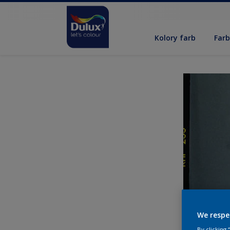
Kolory farb
Far
We respe
By clicking