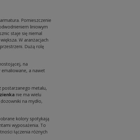
 armatura. Pomieszczenie
 z odwodnieniem liniowym
nic staje się niemal
 większa. W aranżacjach
rzestrzeni. Dużą rolę
nostojącej, na
y emaliowane, a nawet
z postarzanego metalu,
azienka
nie ma wielu
y dozowniki na mydło,
obrane kolory spotykają
entami wyposażenia. To
tności łączenia różnych