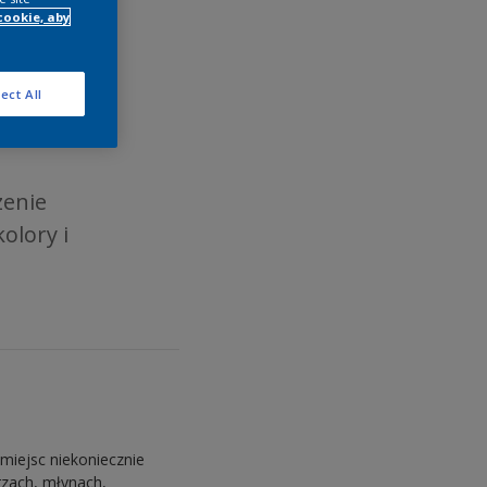
cookie, aby
ect All
zenie
olory i
miejsc niekoniecznie
rzach, młynach,