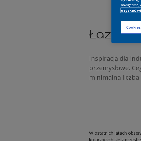
navigation, 
uzyskać wi
Cookies
Łazienka
Inspiracją dla in
przemysłowe. Cegl
minimalna liczba
W ostatnich latach obse
kojarzących się z przest