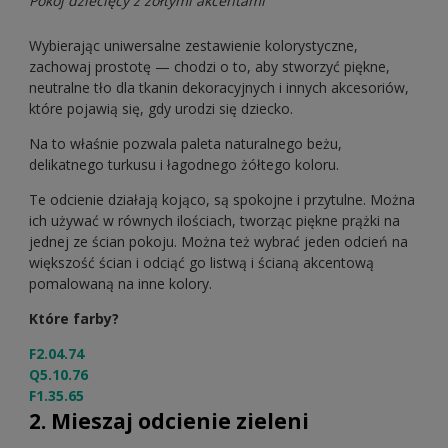
Pokój dziecięcy z żółtymi akcentami
Wybierając uniwersalne zestawienie kolorystyczne,
zachowaj prostotę — chodzi o to, aby stworzyć piękne,
neutralne tło dla tkanin dekoracyjnych i innych akcesoriów,
które pojawią się, gdy urodzi się dziecko.
Na to właśnie pozwala paleta naturalnego beżu,
delikatnego turkusu i łagodnego żółtego koloru.
Te odcienie działają kojąco, są spokojne i przytulne. Można
ich używać w równych ilościach, tworząc piękne prążki na
jednej ze ścian pokoju. Można też wybrać jeden odcień na
większość ścian i odciąć go listwą i ścianą akcentową
pomalowaną na inne kolory.
Które farby?
F2.04.74
Q5.10.76
F1.35.65
2. Mieszaj odcienie zieleni