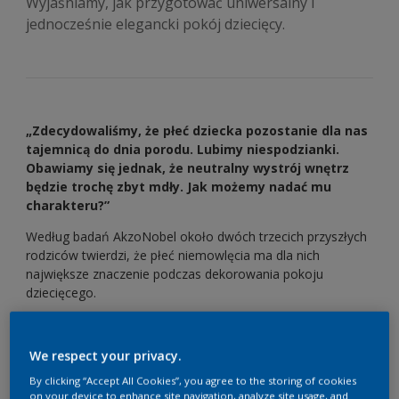
Wyjaśniamy, jak przygotować uniwersalny i
jednocześnie elegancki pokój dziecięcy.
„Zdecydowaliśmy, że płeć dziecka pozostanie dla nas
tajemnicą do dnia porodu. Lubimy niespodzianki.
Obawiamy się jednak, że neutralny wystrój wnętrz
będzie trochę zbyt mdły. Jak możemy nadać mu
charakteru?”
Według badań AkzoNobel około dwóch trzecich przyszłych
rodziców twierdzi, że płeć niemowlęcia ma dla nich
największe znaczenie podczas dekorowania pokoju
dziecięcego.
Jeśli nie chcesz dowiedzieć się przed porodem, jaka będzie
płeć dziecka, albo po prostu nie podobają Ci się tradycyjne
We respect your privacy.
róże i błękity, skorzystaj z coraz popularniejszej aranżacji
nieprzypisywanej do żadnej z płci. Nie skomplikuje ona
By clicking “Accept All Cookies”, you agree to the storing of cookies
on your device to enhance site navigation, analyze site usage, and
życia, gdy pojawi się drugie dziecko.