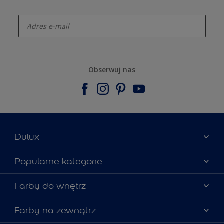
enter-your-email
Obserwuj nas
Dulux
Materiały marketingowe
Popularne kategorie
Mapa strony
Kolory farb
Farby do wnętrz
Kontakt
Porady ekspertów
O Dulux
Farby do ścian
Farby na zewnątrz
Zainspiruj się
Dla architektów
Farby uniwersalne