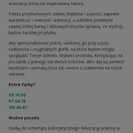
aranżacją leśną lub inspirowaną naturą.
Paleta przytłumionych zieleni, błękitów i szarości zapewni
wyrazistość i świeżość aranżacji, a subtelne przebłyski
ciepłej żółtej barwy i dębowych brązów sprawią, że wystrój
będzie bardziej przytulny.
Aby spersonalizować pokój, udekoruj go przy użyciu
szablonów i oryginalnych grafik, na które będzie mogło
spoglądać Twoje dziecko. Wybierz prostotę, korzystając na
początek z jednego lub dwóch kolorów, albo daj się ponieść
wyobraźni i pomaluj liście lub owoce z szablonów na różne
odcienie.
Które farby?
K9.16.56
R7.04.78
ON.00.87
Ważna porada
Dodaj do schematu kolorystycznego dekorację ścienną w