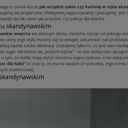
waga to słowa klucze
jak urządzić salon czy kuchnię w stylu s
czujemy się bezpiecznie, efektywniej wypoczywamy i pracujemy. Jest
rawdzi się tak samo jak w kuchni, czy pokoju dla dziecka.
ylu skandynawskim
wskie wnętrza
we własnym domu, możemy zacząć od jednego pomi
ie cechy tego stylu musimy się na wstępie zastanowić nad podstaw
dzią będzie sztuka eliminacji. Zostawmy tylko to, co jest nam niez
mpa, regał. Nie bójmy się „pustych kątów” - to one dadzą nam upragni
o tym, że meble mają służyć naszemu wypoczynkowi, a nie wyłącznie
st dla ludzi”
to znaczy, że ma na uwadze ich potrzeby, ergonomię i
ych powierzchnię.
u skandynawskim