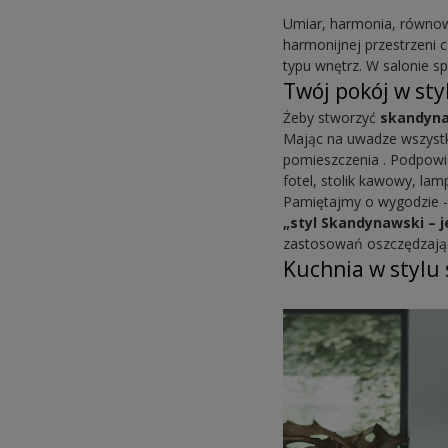
Umiar, harmonia, równo
harmonijnej przestrzeni 
typu wnętrz. W salonie sp
Twój pokój w st
Żeby stworzyć
skandyna
Mając na uwadze wszystk
pomieszczenia . Podpowie
fotel, stolik kawowy, la
Pamiętajmy o wygodzie - 
„styl Skandynawski – je
zastosowań oszczędzając
Kuchnia w styl