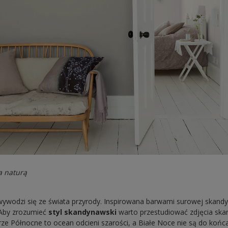
a naturą
wodzi się ze świata przyrody. Inspirowana barwami surowej skandyn
 Aby zrozumieć
styl skandynawski
warto przestudiować zdjęcia ska
e Północne to ocean odcieni szarości, a Białe Noce nie są do końca 