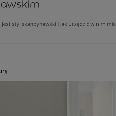
nawskim
o jest styl skandynawski i jak urządzić w nim mi
urą