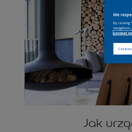
We respe
By clicking
navigation, 
uzyskać wi
Cookies
Jak urzą