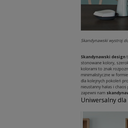
Skandynawski wystroj 
Skandynawski design
t
stonowane kolory, szeroka
kolorami to znak rozpo
minimalistyczne w formie
dla kolejnych pokoleń pr
nieustanny hałas i chaos
zapewni nam
skandynaw
Uniwersalny dla