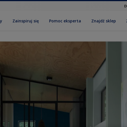
D
by
Zainspiruj się
Pomoc eksperta
Znajdź sklep