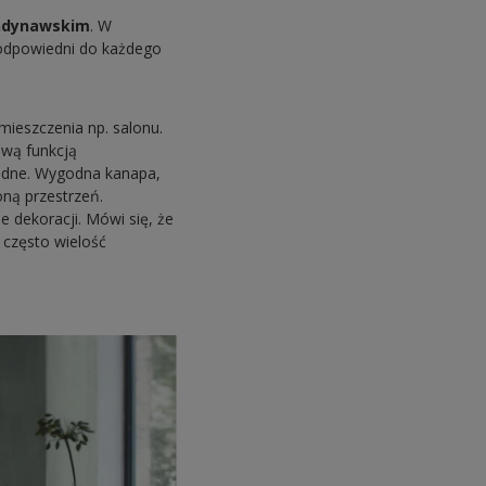
kandynawskim
. W
 odpowiedni do każdego
eszczenia np. salonu.
ową funkcją
będne. Wygodna kanapa,
oną przestrzeń.
 dekoracji. Mówi się, że
 często wielość