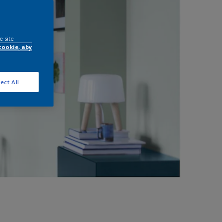
e site
cookie, aby
ect All