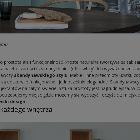
domu
o prostota ale i funkcjonalność. Proste naturalne tworzywa są tak s
 paleta szarości i złamanych bieli (off – whity). Ich wyważone zestaw
znawczy
skandynawskiego stylu
. Meble i inne przedmioty użytku c
 są doskonale funkcjonalne i jednocześnie eleganckie. Skandynawscy
ojektantów na całym świecie. Sztuka prostoty jest najtrudniejsza. W 
 potrzebujemy miejsc gdzie możemy się wyciszyć i oczyścić z miejskie
ski design
.
 każdego wnętrza