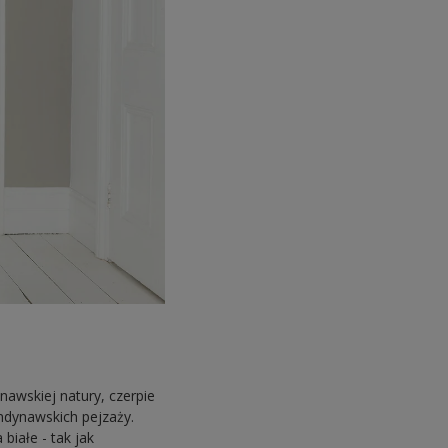
awskiej natury, czerpie
ndynawskich pejzaży.
białe - tak jak