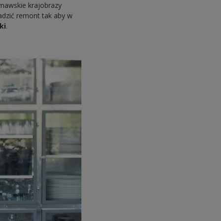
ynawskie krajobrazy
adzić remont tak aby w
ki
.