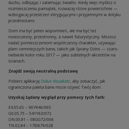
duchu, odbijając i załamując światło. Kiedy więc myślisz o
rozmieszczeniu pamiątek, rozważaj różne powierzchnie —
wzbogacaj przestrzeń intrygującymi i przyjemnymi w dotyku
przedmiotami.
Dom ma być pełen wspomnień, ale ma być też
nowoczesny, przestronny, a nawet futurystyczny. Możesz
nadać pomieszczeniom współczesny charakter, używając
plam ciemniejszych barw, takich jak Sprany Dżins — szaro-
niebieski kolor roku 2017 — jako subtelnych akcentów na
ścianach.
Znajdź swoją neutralną podstawę
Pobierz aplikację
Dulux Visualizer
, aby zobaczyć, jak
ograniczona paleta barw może ożywić Twój dom.
Uzyskaj żądany wygląd przy pomocy tych farb:
E4.05.65 – 96YR46/065
G0.05.75 – 54YY63/072
ON.00.81 – 08GG72/006
TN.02.84 – 17BB79/028