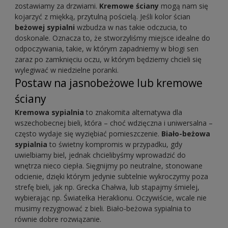
zostawiamy za drzwiami.
Kremowe ściany
mogą nam się
kojarzyć z miękką, przytulną pościelą. Jeśli kolor ścian
beżowej sypialni
wzbudza w nas takie odczucia, to
doskonale. Oznacza to, że stworzyliśmy miejsce idealne do
odpoczywania, takie, w którym zapadniemy w błogi sen
zaraz po zamknięciu oczu, w którym będziemy chcieli się
wylegiwać w niedzielne poranki.
Postaw na jasnobeżowe lub kremowe
ściany
Kremowa sypialnia
to znakomita alternatywa dla
wszechobecnej bieli, która – choć wdzięczna i uniwersalna –
często wydaje się wyziębiać pomieszczenie.
Biało-beżowa
sypialnia
to świetny kompromis w przypadku, gdy
uwielbiamy biel, jednak chcielibyśmy wprowadzić do
wnętrza nieco ciepła. Sięgnijmy po neutralne, stonowane
odcienie, dzięki którym jedynie subtelnie wykroczymy poza
strefę bieli, jak np. Grecka Chałwa, lub stąpajmy śmielej,
wybierając np. Światełka Heraklionu. Oczywiście, wcale nie
musimy rezygnować z bieli. Biało-beżowa sypialnia to
równie dobre rozwiązanie.