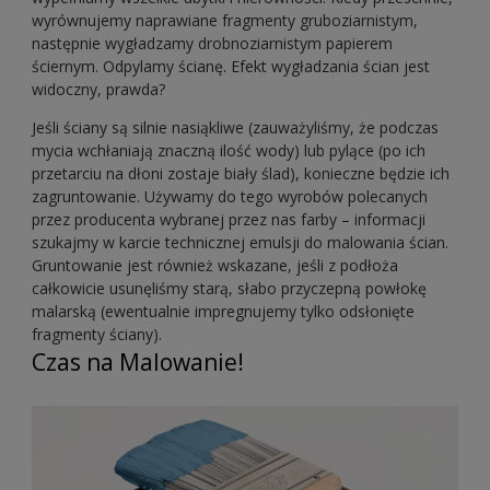
wyrównujemy naprawiane fragmenty gruboziarnistym,
następnie wygładzamy drobnoziarnistym papierem
ściernym. Odpylamy ścianę. Efekt wygładzania ścian jest
widoczny, prawda?
Jeśli ściany są silnie nasiąkliwe (zauważyliśmy, że podczas
mycia wchłaniają znaczną ilość wody) lub pylące (po ich
przetarciu na dłoni zostaje biały ślad), konieczne będzie ich
zagruntowanie. Używamy do tego wyrobów polecanych
przez producenta wybranej przez nas farby – informacji
szukajmy w karcie technicznej emulsji do malowania ścian.
Gruntowanie jest również wskazane, jeśli z podłoża
całkowicie usunęliśmy starą, słabo przyczepną powłokę
malarską (ewentualnie impregnujemy tylko odsłonięte
fragmenty ściany).
Czas na Malowanie!