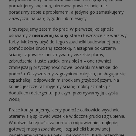
pomalujemy spękaną, nierówną powierzchnię, nie
poradzimy sobie z problemem, a jedynie go zamaskujemy.
Zazwyczaj na parę tygodni lub miesięcy.
Przystępujemy zatem do prac! W pierwszej kolejności
usuwamy z
nierównej ściany
stare i łuszczące się warstwy
farby. Możemy użyć do tego szpachelki budowlanej oraz
pomóc sobie drucianą szczotką. Następnie odkurzamy
ścianę i z powierzchni zmywamy wszelkie plamy,
zabrudzenia, tłuste zacieki oraz pleśń – one również
zmniejszają przyczepność nowej powłoki malarskiej do
podłoża. Oczyszczamy zagrzybione miejsca, posługując się
szpachelką i odpowiednim środkiem grzybobójczym. Na
koniec jeszcze raz myjemy ścianę mokrą szmatką z
dodatkiem detergentu, po czym przemywamy ją czystą
wodą.
Prace kontynuujemy, kiedy podłoże całkowicie wyschnie.
Staramy się spiłować wszelkie widoczne grudki i zgrubienia.
W dalszej kolejności za pomocą odpowiedniej, najlepiej
gotowej masy szpachlowej i szpachelki budowlanej
wypełniamy wszelkie ubytki i nierówności. Kiedy przeschnie,