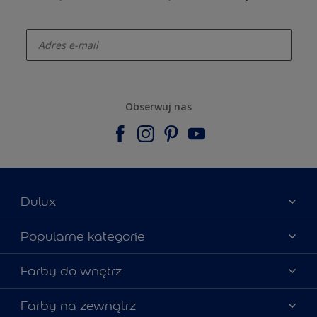
enter-your-email
Obserwuj nas
Dulux
Materiały marketingowe
Popularne kategorie
Mapa strony
Kolory farb
Farby do wnętrz
Kontakt
Porady ekspertów
O Dulux
Farby do ścian
Farby na zewnątrz
Zainspiruj się