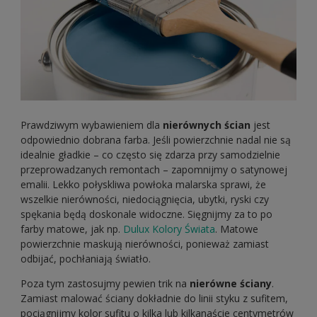
Prawdziwym wybawieniem dla
nierównych ścian
jest
odpowiednio dobrana farba. Jeśli powierzchnie nadal nie są
idealnie gładkie – co często się zdarza przy samodzielnie
przeprowadzanych remontach – zapomnijmy o satynowej
emalii. Lekko połyskliwa powłoka malarska sprawi, że
wszelkie nierówności, niedociągnięcia, ubytki, ryski czy
spękania będą doskonale widoczne. Sięgnijmy za to po
farby matowe, jak np.
Dulux Kolory Świata
. Matowe
powierzchnie maskują nierówności, ponieważ zamiast
odbijać, pochłaniają światło.
Poza tym zastosujmy pewien trik na
nierówne ściany
.
Zamiast malować ściany dokładnie do linii styku z sufitem,
pociągnijmy kolor sufitu o kilka lub kilkanaście centymetrów