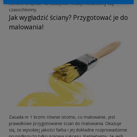
remont wnętrza. Na szczęście niezbyt kosztowny czy
czasochłonny.
Jak wygładzić ściany? Przygotować je do
malowania!
Zasada nr 1 brzmi: równie istotne, co malowanie, jest
prawidłowe przygotowanie ścian do malowania. Okazuje
się, że wysokiej jakości farba i jej dokładne rozprowadzenie
po podłożu to tylko połowa sukcesu. Pamiętajmy, że jeśli