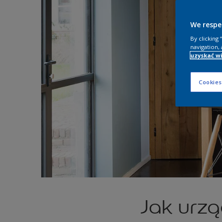
We respe
By clicking
navigation, 
uzyskać wi
Cookies
Jak urz