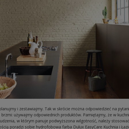
planujmy i zestawiajmy. Tak w skrócie można odpowiedzieć na pytani
a brzmi: używajmy odpowiednich produktów. Pamiętajmy, że w kuchni
rudzenia, w którym panuje podwyższona wilgotność, należy stosować 
cią poradzi sobie hydrofobowa farba Dulux EasyCare Kuchnia i Łazi