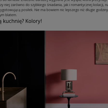
zy niej zarówno do szybkiego śniadania, jak i romantycznej kolacji, 
ygotowującą posiłek. Nie ma bowiem nic lepszego niż długie godzin
ym blatem.
ą kuchnię? Kolory!