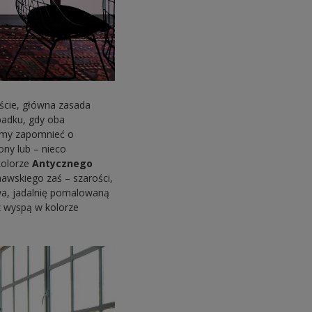
iście, główna zasada
padku, gdy oba
żemy zapomnieć o
ony lub – nieco
kolorze
Antycznego
nawskiego zaś – szarości,
twa, jadalnię pomalowaną
z wyspą w kolorze