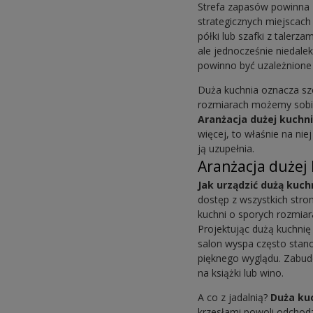
Strefa zapasów powinna 
strategicznych miejscach
półki lub szafki z taler
ale jednocześnie niedal
powinno być uzależnione
Duża kuchnia oznacza sze
rozmiarach możemy sobie 
Aranżacja dużej kuchn
więcej, to właśnie na ni
ją uzupełnia.
Aranżacja dużej
Jak urządzić dużą kuch
dostęp z wszystkich str
kuchni o sporych rozmiar
Projektując dużą kuchni
salon wyspa często stano
pięknego wyglądu. Zabudo
na książki lub wino.
A co z jadalnią?
Duża kuc
krzesłami powoli odchodz