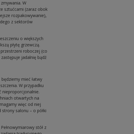
e zmywania. W
ze sztućcami (zaraz obok
wiejsze rozpakowywanie),
żdego z sektorów
ieszczeniu o większych
kszą płytę grzewczą.
przestrzeni roboczej (co
zastępuje jadalnię bądź
 będziemy mieć łatwy
eszczenia. W przypadku
 nieproporcjonalnie.
chniach otwartych na
wymagamy więc od niej
strony salonu – o półki
. Pełnowymiarowy stół z
 zadania tradycyjnego