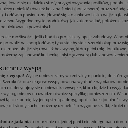
znajdować się niedaleko strefy przygotowywania posiłków, podobni
 należy umieścić również kosz na śmieci (pod zlewem) oraz szufladę 
zami). Lodówka powinna znajdować się stosunkowo blisko wejścia (łat
eko zlewu (wygodne mycie produktów). Jak zatem widać, położenie ka
 od ulokowania pozostałych.
rokie możliwości, jeśli chodzi o projekt czy opcje zabudowy. W pom
pozwolić na sporą lodówkę typu side by side, szeroki okap oraz wię
i
nie może obejść się również bez wyspy, która pełni rolę dodatkowej 
ej możemy zaplanować kuchenkę i płytę grzewczą) lub z powodzeniem 
 kuchni z wyspą
nię z wyspą?
Wyspę umieszczamy w centralnym punkcie, do którego
on. Szerokość oraz długość wyspy powinna wynikać z wymiarów pomi
ach nie decydujmy się na niewielką wysepkę, która będzie tu wyglądać
ę z wyspą, miejmy na uwadze również specyfikę pomieszczenia. W ku
wi łącznik pomiędzy jedną strefą a drugą, oprócz funkcjonalności 
wę od strony kuchni możemy uzupełnić o wygodne szafki, z kolei od 
hnia z jadalnią
to marzenie niejednej pani i niejednego pana domu
i do lamusa. Znacznie bardziej wygodna jest wyspa, która przejmuje