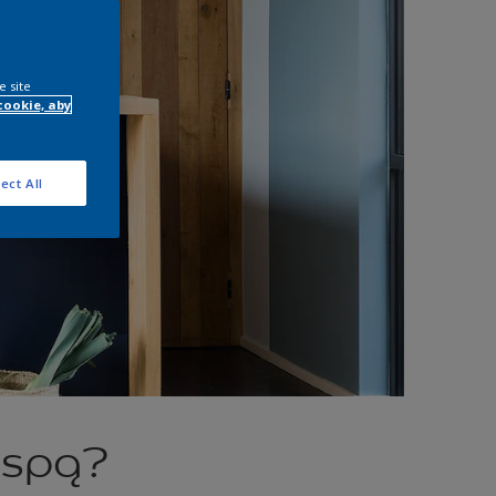
e site
cookie, aby
ect All
yspą?