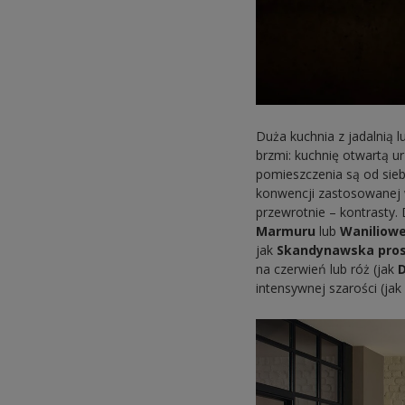
Duża kuchnia z jadalnią 
brzmi: kuchnię otwartą u
pomieszczenia są od sie
konwencji zastosowanej w
przewrotnie – kontrasty.
Marmuru
lub
Waniliowe
jak
Skandynawska pros
na czerwień lub róż (jak
intensywnej szarości (ja