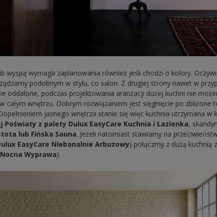
lub wyspą wymaga zaplanowania również jeśli chodzi o kolory. Oczyw
rządzamy podobnym w stylu, co salon. Z drugiej strony nawet w przy
bie oddalone, podczas projektowania aranżacji dużej kuchni nie mo
 całym wnętrzu. Dobrym rozwiązaniem jest sięgnięcie po zbliżone t
 Dopełnieniem jasnego wnętrza stanie się więc kuchnia utrzymana w 
j Poświaty z palety Dulux EasyCare Kuchnia i Łazienka
, skandy
tota lub Fińska Sauna
. Jeżeli natomiast stawiamy na przeciwieńs
Dulux EasyCare Niebanalnie Arbuzowy
) połączmy z dużą kuchnią 
k
Nocna Wyprawa
).