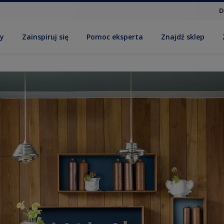
D
by
Zainspiruj się
Pomoc eksperta
Znajdź sklep