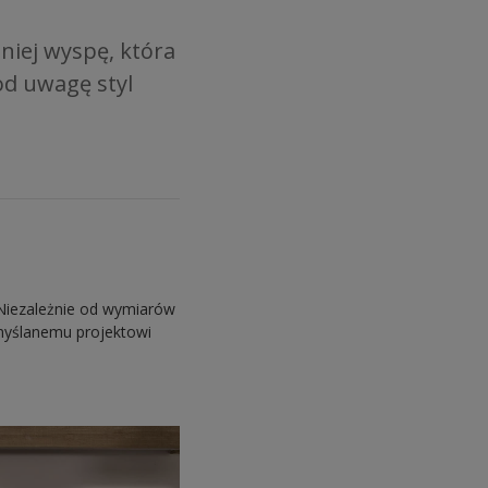
niej wyspę, która
od uwagę styl
 Niezależnie od wymiarów
emyślanemu projektowi