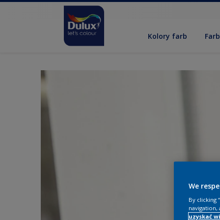
Kolory farb
Far
We respe
By clicking
navigation, 
uzyskać wi