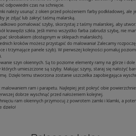
ić odpowiedni czas na schnięcie.
amki należy usunąć z okien przed położeniem farby podkładowej, ale j
 aby je zdjąć lub zakryć taśmą malarską.
zypadkowo pomalować szyby, skorzystaj z taśmy malarskiej, aby utwor
ół krawędzi szkła. Jeśli mimo wszystko farba zabrudzi szybę, nie mar
pać skrobakiem (dostępnym w sklepach malarskich).
ednich kroków możesz przystąpić do malowania! Zalecamy rozpoczę
ące i trzymające panele szyb). W pierwszej kolejności pomaluj poziom
.
owanie szyn okiennych. Są to poziome elementy ramy na górze i dole 
w których umieszczone są szyby. Malując szyny, staraj się nałożyć bar
mę. Dzięki temu stworzona zostanie uszczelka zapobiegająca wyschni
 malowaniem ram i parapetu. Najlepiej jest pokryć obie powierzchn
ierwszej dobrze wyschnąć przed nałożeniem kolejnej.
nięciu ram okiennych przymocuj z powrotem zamki i klamki, a potem
e dzieło!