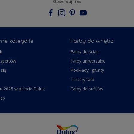
Obserwuj nas
rne kategorie
Farby do wnętrz
rb
Farby do ścian
kspertów
Farby uniwersalne
 się
Podkłady i grunty
Testery farb
u 2025 w palecie Dulux
Farby do sufitów
lep