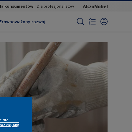
la konsumentów
Dla profesjonalistów
Zrównoważony rozwój
e site
cookie, aby