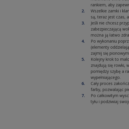
rankiem, aby zapewn
Wszelkie zamki i kl
są, teraz jest czas,
Jeśli nie chcesz pr
zabezpieczającą wok
można ją łatwo zdra
Po wykonaniu poprz
(elementy oddzielaj
zajmij się pionowymi
Kolejny krok to mal
znajdują się rowki, 
pomiędzy szybę a ra
wypełniającego.
Cały proces zakończ
farby, pozwalając p
Po całkowitym wysch
tyłu i podziwiaj swoj