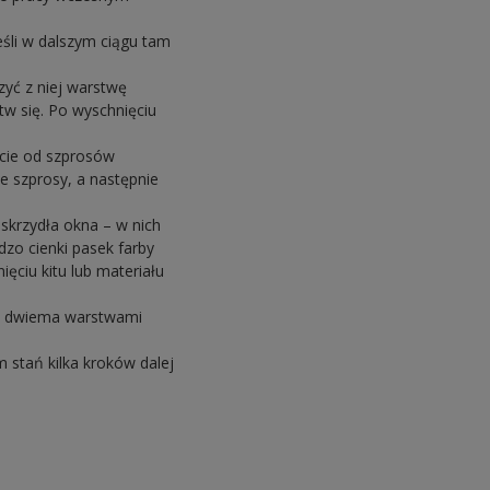
eśli w dalszym ciągu tam
zyć z niej warstwę
tw się. Po wyschnięciu
cie od szprosów
e szprosy, a następnie
skrzydła okna – w nich
dzo cienki pasek farby
ęciu kitu lub materiału
ie dwiema warstwami
 stań kilka kroków dalej