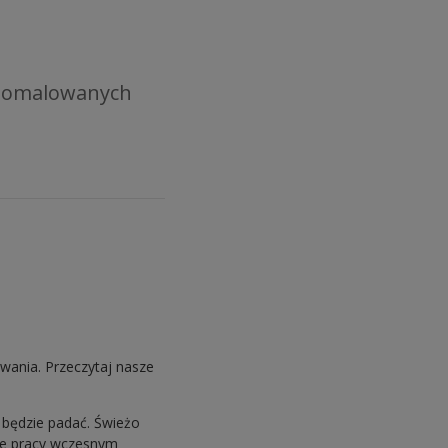
u
e pomalowanych
wania. Przeczytaj nasze
 będzie padać. Świeżo
ie pracy wczesnym