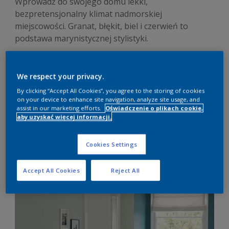
Wprowadź do swojego domu lekki,
bezpretensjonalny klimat nadmorskiej
miejscowości. Granat, błękit, biel i czerwień to
podstawa marynistycznej stylistyki.
We respect your privacy.
By clicking “Accept All Cookies”, you agree to the storing of cookies
We wnętrzu w stylu marynistycznym
znakomicie
on your device to enhance site navigation, analyze site usage, and
assist in our marketing efforts.
Oświadczenie o plikach cookie,
poczują się zarówno morskie wilki, jak i szczury lądowe.
aby uzyskać więcej informacji.
Wyraża tęsknotę za przygodą, za żeglugą, za podróżą w
nieznane. Wystarczy, że sięgniemy po kolor przywodzący na
myśl morską toń.
Cookies Settings
Styl marynistyczny: biel i niebieski
Accept All Cookies
Reject All