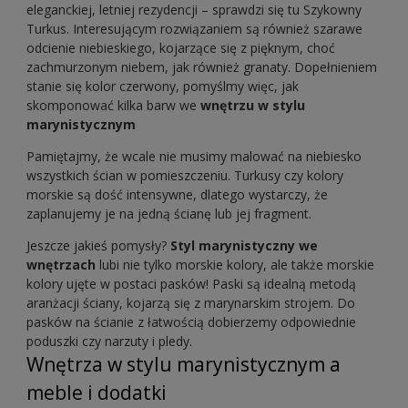
eleganckiej, letniej rezydencji – sprawdzi się tu Szykowny
Turkus. Interesującym rozwiązaniem są również szarawe
odcienie niebieskiego, kojarzące się z pięknym, choć
zachmurzonym niebem, jak również granaty. Dopełnieniem
stanie się kolor czerwony, pomyślmy więc, jak
skomponować kilka barw we
wnętrzu w stylu
marynistycznym
Pamiętajmy, że wcale nie musimy malować na niebiesko
wszystkich ścian w pomieszczeniu. Turkusy czy kolory
morskie są dość intensywne, dlatego wystarczy, że
zaplanujemy je na jedną ścianę lub jej fragment.
Jeszcze jakieś pomysły?
Styl marynistyczny we
wnętrzach
lubi nie tylko morskie kolory, ale także morskie
kolory ujęte w postaci pasków! Paski są idealną metodą
aranżacji ściany, kojarzą się z marynarskim strojem. Do
pasków na ścianie z łatwością dobierzemy odpowiednie
poduszki czy narzuty i pledy.
Wnętrza w stylu marynistycznym a
meble i dodatki