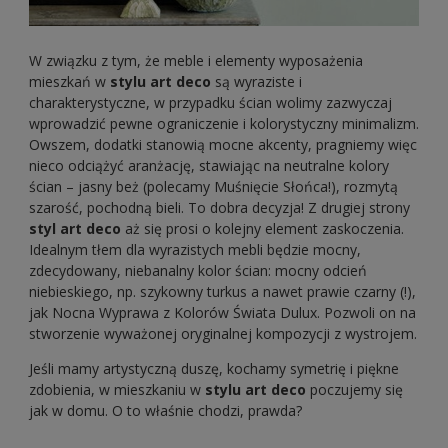
W związku z tym, że meble i elementy wyposażenia
mieszkań w
stylu art deco
są wyraziste i
charakterystyczne, w przypadku ścian wolimy zazwyczaj
wprowadzić pewne ograniczenie i kolorystyczny minimalizm.
Owszem, dodatki stanowią mocne akcenty, pragniemy więc
nieco odciążyć aranżację, stawiając na neutralne kolory
ścian – jasny beż (polecamy Muśnięcie Słońca!), rozmytą
szarość, pochodną bieli. To dobra decyzja! Z drugiej strony
styl art deco
aż się prosi o kolejny element zaskoczenia.
Idealnym tłem dla wyrazistych mebli będzie mocny,
zdecydowany, niebanalny kolor ścian: mocny odcień
niebieskiego, np. szykowny turkus a nawet prawie czarny (!),
jak Nocna Wyprawa z Kolorów Świata Dulux. Pozwoli on na
stworzenie wyważonej oryginalnej kompozycji z wystrojem.
Jeśli mamy artystyczną duszę, kochamy symetrię i piękne
zdobienia, w mieszkaniu w
stylu art deco
poczujemy się
jak w domu. O to właśnie chodzi, prawda?