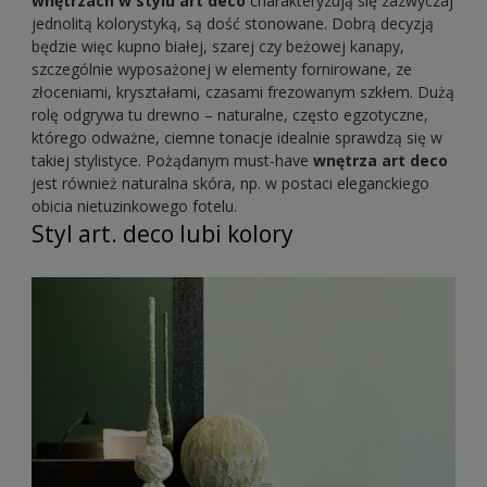
wnętrzach w stylu art deco
charakteryzują się zazwyczaj
jednolitą kolorystyką, są dość stonowane. Dobrą decyzją
będzie więc kupno białej, szarej czy beżowej kanapy,
szczególnie wyposażonej w elementy fornirowane, ze
złoceniami, kryształami, czasami frezowanym szkłem. Dużą
rolę odgrywa tu drewno – naturalne, często egzotyczne,
którego odważne, ciemne tonacje idealnie sprawdzą się w
takiej stylistyce. Pożądanym must-have
wnętrza art deco
jest również naturalna skóra, np. w postaci eleganckiego
obicia nietuzinkowego fotelu.
Styl art. deco lubi kolory