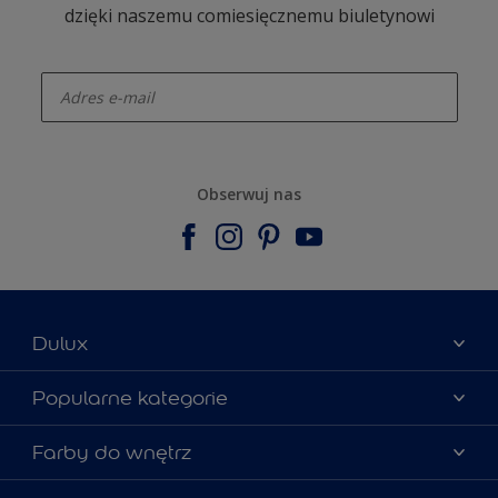
dzięki naszemu comiesięcznemu biuletynowi
enter-your-email
Obserwuj nas
Dulux
Materiały marketingowe
Popularne kategorie
Mapa strony
Kolory farb
Farby do wnętrz
Kontakt
Porady ekspertów
O Dulux
Farby do ścian