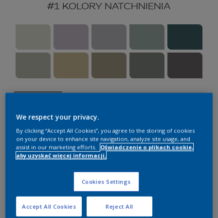
#1 KOLORY NATCHNIENIA
We respect your privacy.
Wybierz pomieszczenie
By clicking “Accept All Cookies”, you agree to the storing of cookies
on your device to enhance site navigation, analyze site usage, and
assist in our marketing efforts.
Oświadczenie o plikach cookie,
aby uzyskać więcej informacji.
Wszystko
Sypialnia
Cookies Settings
Salon
Accept All Cookies
Reject All
Kuchnia