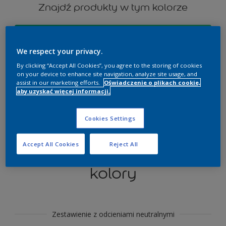
Znajdź produkty w tym kolorze
Zobacz je
We respect your privacy.
By clicking “Accept All Cookies”, you agree to the storing of cookies
on your device to enhance site navigation, analyze site usage, and
assist in our marketing efforts.
Oświadczenie o plikach cookie,
Wypróbuj i pobierz aplikację Dulux
aby uzyskać więcej informacji.
Visualizer
Cookies Settings
Accept All Cookies
Reject All
Sekcja koordynująca
kolory
Zestawienie z odcieniami neutralnymi