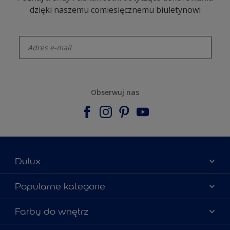
dzięki naszemu comiesięcznemu biuletynowi
enter-your-email
Obserwuj nas
Dulux
Materiały marketingowe
Popularne kategorie
Mapa strony
Kolory farb
Farby do wnętrz
Kontakt
Porady ekspertów
O Dulux