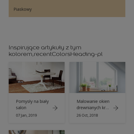
Piaskowy
Inspirujące artykuły z tym
kolorem,recentColorsHeading-pl
Pomysły na biały
Malowanie okien
salon
drewnianych krok
po kroku
07 Jan, 2019
26 Oct, 2018