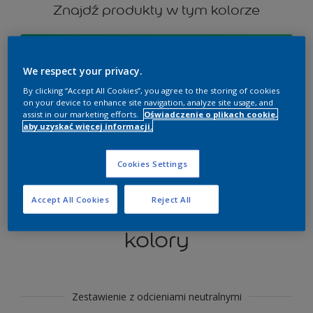
Znajdź produkty w tym kolorze
Zobacz je
We respect your privacy.
By clicking “Accept All Cookies”, you agree to the storing of cookies
on your device to enhance site navigation, analyze site usage, and
assist in our marketing efforts.
Oświadczenie o plikach cookie,
Wypróbuj i pobierz aplikację Dulux
aby uzyskać więcej informacji.
Visualizer
Cookies Settings
Accept All Cookies
Reject All
Sekcja koordynująca
kolory
Zestawienie z odcieniami neutralnymi