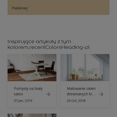
Piaskowy
Inspirujące artykuły z tym
kolorem,recentColorsHeading-pl
Pomysły na biały
Malowanie okien
salon
drewnianych krok
po kroku
07 Jan, 2019
26 Oct, 2018