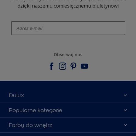
dzięki naszemu comiesięcznemu biuletynowi
enter-your-email
Obserwuj nas
Dulux
Materiały marketingowe
Popularne kategorie
Mapa strony
Kolory farb
Farby do wnętrz
Kontakt
Porady ekspertów
O Dulux