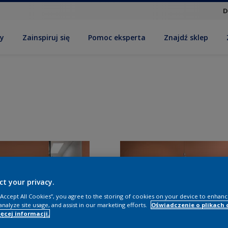
D
by
Zainspiruj się
Pomoc eksperta
Znajdź sklep
ct your privacy.
 “Accept All Cookies”, you agree to the storing of cookies on your device to enhanc
analyze site usage, and assist in our marketing efforts.
Oświadczenie o plikach 
ęcej informacji.