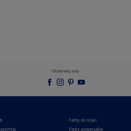
Obserwuj nas
rb
Farby do ścian
kspertów
Farby uniwersalne