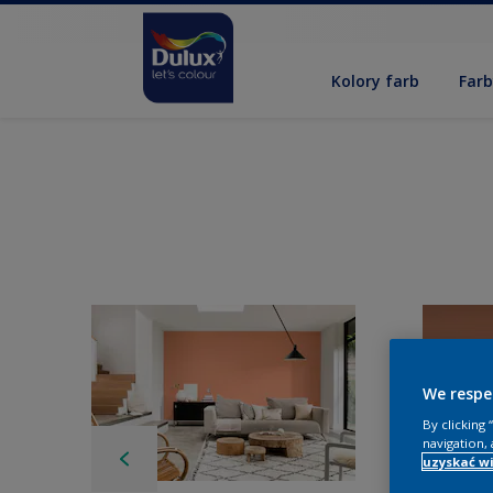
Kolory farb
Far
We respe
By clicking
navigation, 
uzyskać wi