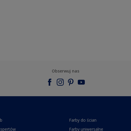
Obserwuj nas
rb
Farby do ścian
kspertów
Farby uniwersalne