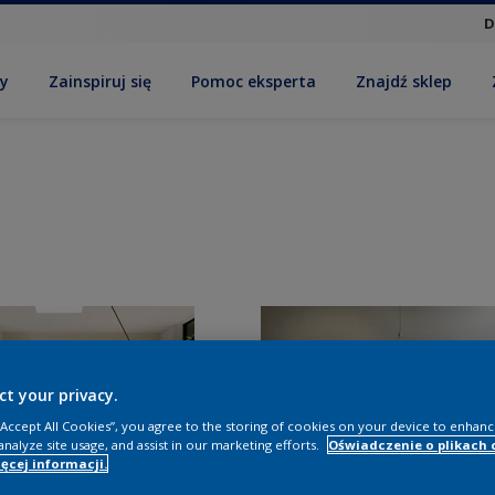
D
by
Zainspiruj się
Pomoc eksperta
Znajdź sklep
ct your privacy.
 “Accept All Cookies”, you agree to the storing of cookies on your device to enhanc
analyze site usage, and assist in our marketing efforts.
Oświadczenie o plikach 
ęcej informacji.