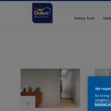
Kolory farb
Far
We respe
By clicking
navigation, 
uzyskać wi