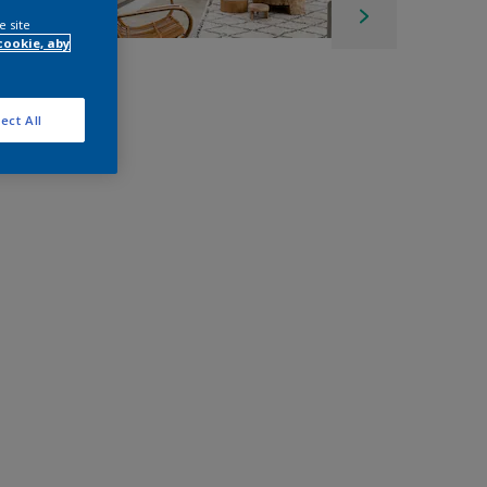
e site
cookie, aby
ect All