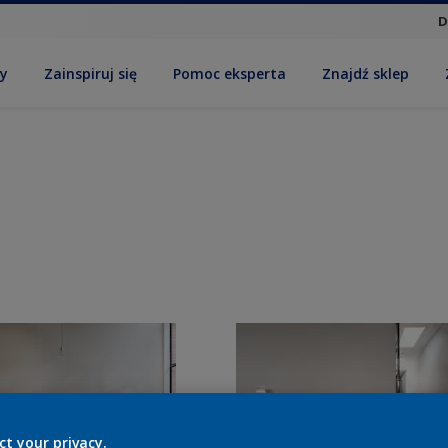
D
by
Zainspiruj się
Pomoc eksperta
Znajdź sklep
ct your privacy.