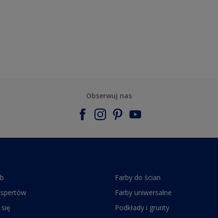
Obserwuj nas
rb
Farby do ścian
kspertów
Farby uniwersalne
 się
Podkłady i grunty