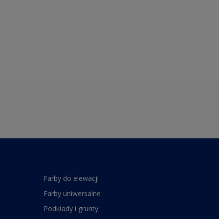
Farby do elewacji
Farby uniwersalne
Podkłady i grunty