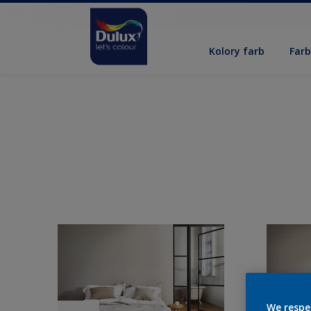
Kolory farb
Far
We respe