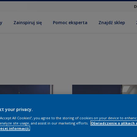
D
by
Zainspiruj się
Pomoc eksperta
Znajdź sklep
ct your privacy.
 “Accept All Cookies”, you agree to the storing of cookies on your device to enhanc
analyze site usage, and assist in our marketing efforts.
Oświadczenie o plikach 
ęcej informacji.