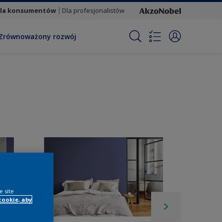
la konsumentów
Dla profesjonalistów
Zrównoważony rozwój
e site
cookie, aby