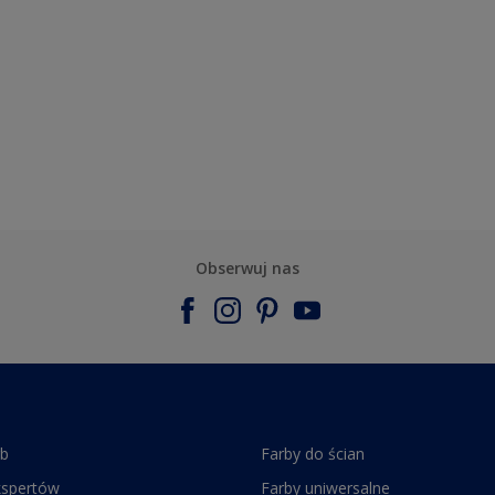
Obserwuj nas
rb
Farby do ścian
kspertów
Farby uniwersalne