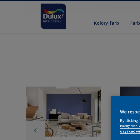
Kolory farb
Far
We respe
By clicking
navigation, 
uzyskać wi