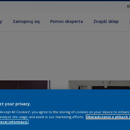
D
by
Zainspiruj się
Pomoc eksperta
Znajdź sklep
ct your privacy.
 “Accept All Cookies”, you agree to the storing of cookies on your device to enhanc
analyze site usage, and assist in our marketing efforts.
Oświadczenie o plikach 
ęcej informacji.