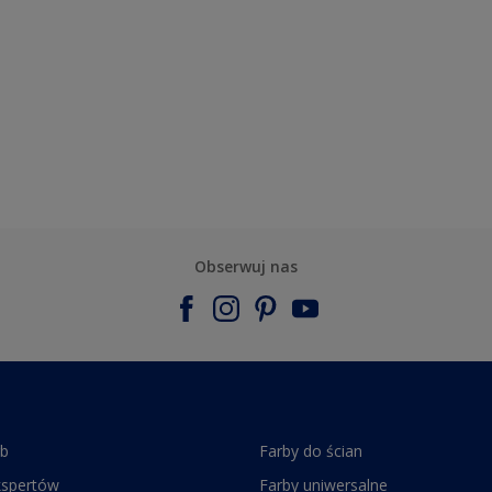
Obserwuj nas
rb
Farby do ścian
kspertów
Farby uniwersalne