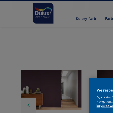
Kolory farb
Far
We respe
By clicking
navigation, 
uzyskać wi