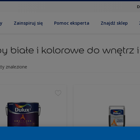
D
by
Zainspiruj się
Pomoc eksperta
Znajdź sklep
y białe i kolorowe do wnętrz 
ty znalezione