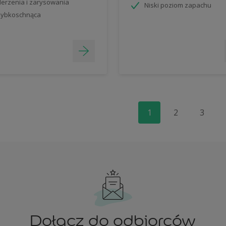
erzenia i zarysowania
Niski poziom zapachu
zybkoschnąca
1
2
3
Dołącz do odbiorców