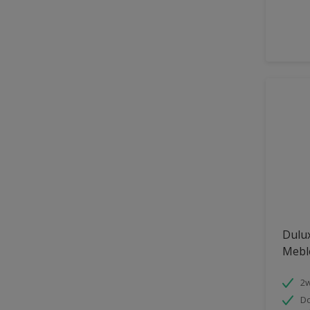
Dulu
Mebl
2w
Do