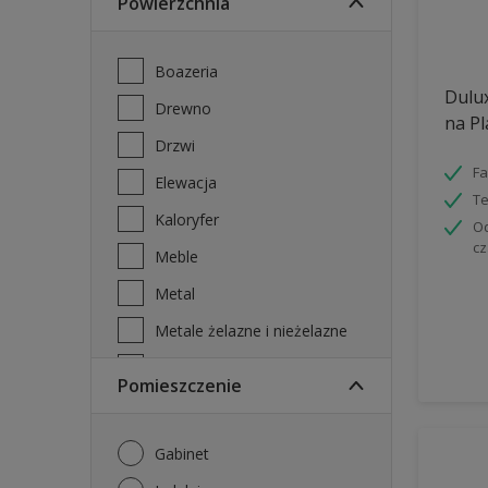
Powierzchnia
Boazeria
Dulu
Drewno
na Pl
Drzwi
Fa
Elewacja
Te
Kaloryfer
Od
cz
Meble
Metal
Metale żelazne i nieżelazne
PVC
Pomieszczenie
Płyta gipsowo-kartonowa
Płytki ścienne
Gabinet
Stal ocynkowana