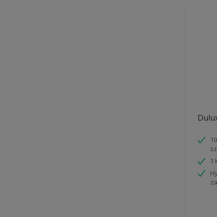
Dulux
10
sz
1 
Hy
za