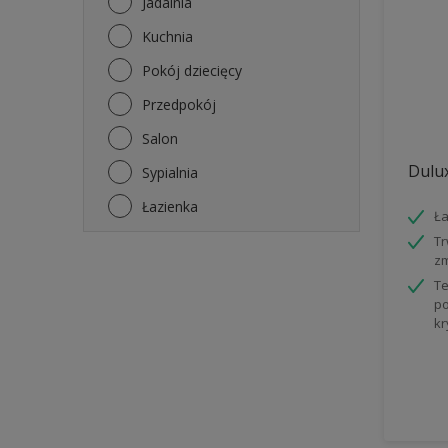
Jadalnia
Sufity
Kuchnia
Ściany
Pokój dziecięcy
Przedpokój
Salon
Dulux
Sypialnia
Łazienka
Ła
Tr
z
Te
po
kr