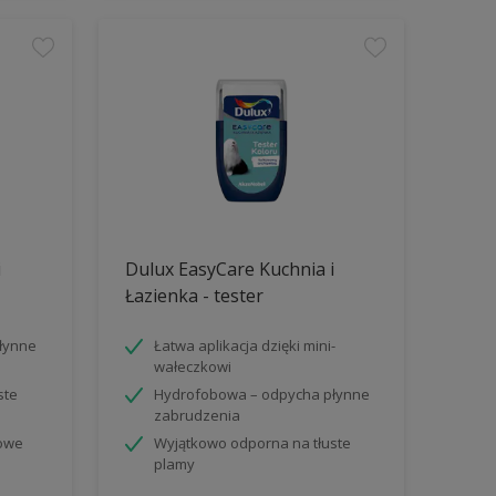
i
Dulux EasyCare Kuchnia i
Łazienka - tester
łynne
Łatwa aplikacja dzięki mini-
wałeczkowi
ste
Hydrofobowa – odpycha płynne
zabrudzenia
iowe
Wyjątkowo odporna na tłuste
plamy