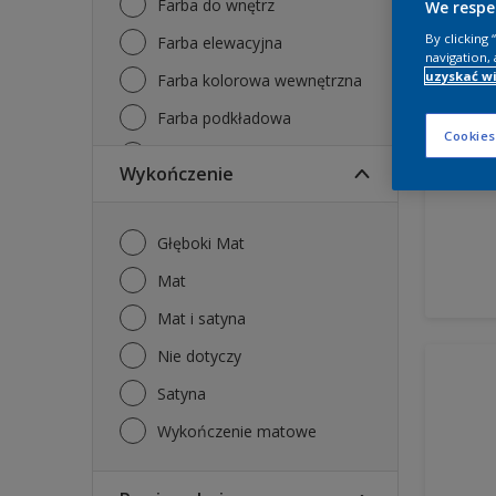
Farba do wnętrz
We respe
By clicking
Farba elewacyjna
Dulu
navigation, 
uzyskać wi
Farba kolorowa wewnętrzna
Ce
Farba podkładowa
Te
Cookies
Farby tablicowe
Wy
Wykończenie
Grunt
Internetowy tester farb
Głęboki Mat
Tester
mat
mat i satyna
nie dotyczy
Satyna
Wykończenie matowe