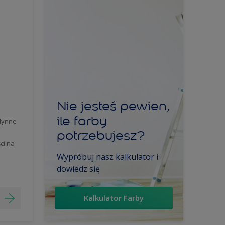
Nie jesteś pewien,
ile farby
łynne
potrzebujesz?
ci na
Wypróbuj nasz kalkulator i
dowiedz się
Kalkulator Farby