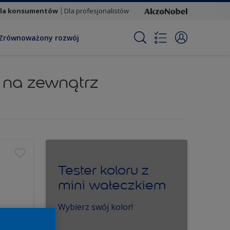
la konsumentów
Dla profesjonalistów
Zrównoważony rozwój
i na zewnątrz
Tester koloru z
mini wałeczkiem
Wybierz swój kolor!