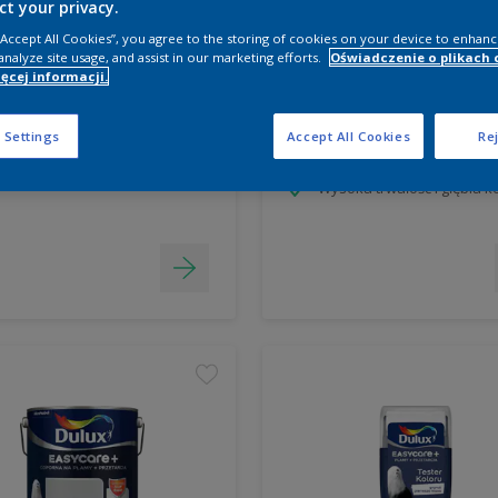
ct your privacy.
 “Accept All Cookies”, you agree to the storing of cookies on your device to enhanc
x Ambiance Ceramic
Dulux Ambiance Ceramic 
analyze site usage, and assist in our marketing efforts.
Oświadczenie o plikach 
ęcej informacji.
tester
ramiczna
Ceramiczna
chnologia HD Colour
 Settings
Accept All Cookies
Rej
Technologia HD Colour
soka trwałość i głębia koloru
Wysoka trwałość i głębia k