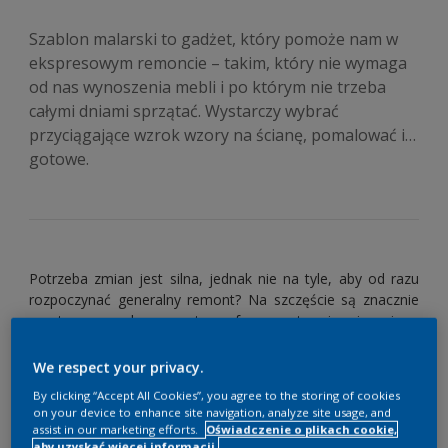
Szablon malarski to gadżet, który pomoże nam w
ekspresowym remoncie – takim, który nie wymaga
od nas wynoszenia mebli i po którym nie trzeba
całymi dniami sprzątać. Wystarczy wybrać
przyciągające wzrok wzory na ścianę, pomalować i…
gotowe.
Potrzeba zmian jest silna, jednak nie na tyle, aby od razu
rozpoczynać generalny remont? Na szczęście są znacznie
prostsze sposoby na metamorfozę wnętrza i zmianę jego
charakteru! Nie musimy nawet zmieniać kolorów ścian ani
mebli czy dodatków. Wypróbujmy
szablony malarskie
,
We respect your privacy.
które odświeżą aranżację i upiększą wnętrze. Co więcej,
By clicking “Accept All Cookies”, you agree to the storing of cookies
możemy je zastosować w dowolnym pomieszczeniu.
on your device to enhance site navigation, analyze site usage, and
Najpopularniejsze
szablony do
assist in our marketing efforts.
Oświadczenie o plikach cookie,
aby uzyskać więcej informacji.