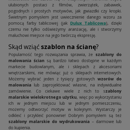
ulubionych postaci z filmów, zwierzątek, zabawek,
pogodnych i prostych motywów, jak gwiazdki czy kropki.
Świetnym pomysłem jest uwiecznienie danego wzoru za
pomocą farby tablicowej (jak
Dulux Tablicowa
), dzięki
czemu nie tylko odświeżymy aranżację, ale i stworzymy
maluchowi miejsce na jego twórczą ekspresję.
Skąd wziąć
szablon na ścianę
?
Popularność tego rozwiązania sprawia, że
szablony do
malowania ścian
są bardzo łatwo dostępne w każdym
markecie budowlanym, ale i sklepach z akcesoriami
wnętrzarskimi, nie mówiąc już o sklepach internetowych.
Możemy wybrać jeden z tysięcy gotowych
wzorów do
malowania
lub zaprojektować własne, na indywidualne
zamówienie. Co ciekawe wiele z nich to s
zablony
malarskie wielokrotnego użytku
, więc po wykorzystaniu
ich w jednym miejscu lub w jednym pomieszczeniu,
możemy odtworzyć motyw w kolejnym. Wystarczy je
odkleić i przykleić ponownie! Dobrym pomysłem są też
szablony malarskie do wydrukowania
– darmowe lub
do kupienia.