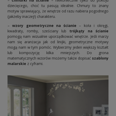
–
chmurki na ścianie
– niekoniecznie tylko do pokoju
dziecięcego, choć tu pasują idealnie. Chmury to znany
motyw sprawiający, że wnętrze od razu nabiera pogodnego
(jakżeby inaczej!) charakteru.
–
wzory geometryczne na ścianie
– koła i okręgi,
kwadraty, romby, sześciany lub
trójkąty na ścianie
pomogą nam wizualnie uporządkować wnętrze. Jeśli marzy
nam się aranżacja jak od linijki, geometryczne motywy
mogą nam w tym pomóc. Wybierzmy jeden większy kształt
lub kompozycję kilka mniejszych. Do grona
matematycznych wzorów możemy także dopisać
szablony
malarskie
z cyframi.