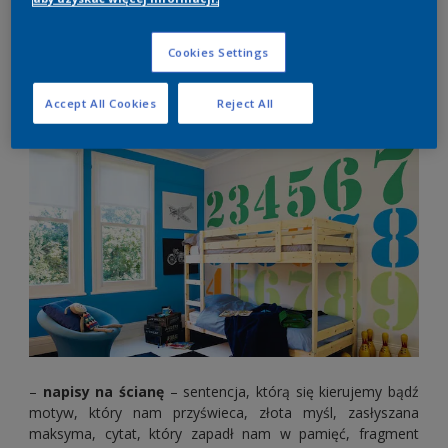
malowania
Liczba dostępnych
wzorów na ścianę
, pomysłów i
Cookies Settings
motywów jest naprawdę ogromna. Po niektóre z nich
sięgamy jednak częściej niż po inne. Do najpopularniejszych
należy zaliczyć:
Accept All Cookies
Reject All
–
napisy na ścianę
– sentencja, którą się kierujemy bądź
motyw, który nam przyświeca, złota myśl, zasłyszana
maksyma, cytat, który zapadł nam w pamięć, fragment