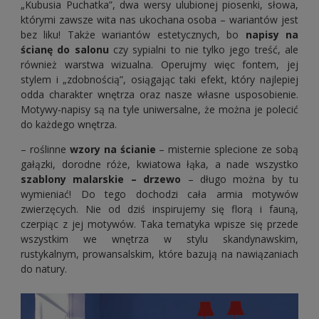
„Kubusia Puchatka”, dwa wersy ulubionej piosenki, słowa,
którymi zawsze wita nas ukochana osoba – wariantów jest
bez liku! Także wariantów estetycznych, bo
napisy na
ścianę do salonu
czy sypialni to nie tylko jego treść, ale
również warstwa wizualna. Operujmy więc fontem, jej
stylem i „zdobnością”, osiągając taki efekt, który najlepiej
odda charakter wnętrza oraz nasze własne usposobienie.
Motywy-napisy są na tyle uniwersalne, że można je polecić
do każdego wnętrza.
– roślinne
wzory na ścianie
– misternie splecione ze sobą
gałązki, dorodne róże, kwiatowa łąka, a nade wszystko
szablony malarskie – drzewo
– długo można by tu
wymieniać! Do tego dochodzi cała armia motywów
zwierzęcych. Nie od dziś inspirujemy się florą i fauną,
czerpiąc z jej motywów. Taka tematyka wpisze się przede
wszystkim we wnętrza w stylu skandynawskim,
rustykalnym, prowansalskim, które bazują na nawiązaniach
do natury.