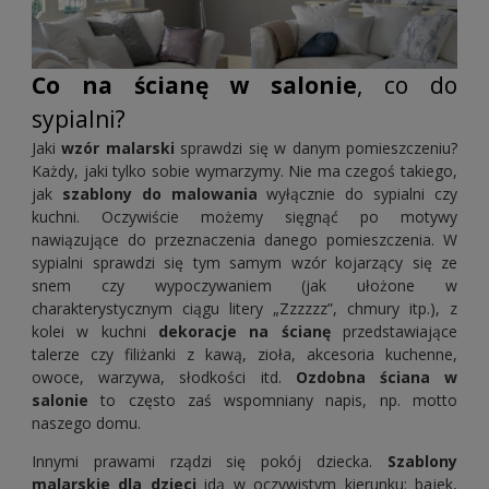
Co na ścianę w salonie
, co do
sypialni?
Jaki
wzór malarski
sprawdzi się w danym pomieszczeniu?
Każdy, jaki tylko sobie wymarzymy. Nie ma czegoś takiego,
jak
szablony do malowania
wyłącznie do sypialni czy
kuchni. Oczywiście możemy sięgnąć po motywy
nawiązujące do przeznaczenia danego pomieszczenia. W
sypialni sprawdzi się tym samym wzór kojarzący się ze
snem czy wypoczywaniem (jak ułożone w
charakterystycznym ciągu litery „Zzzzzz”, chmury itp.), z
kolei w kuchni
dekoracje na ścianę
przedstawiające
talerze czy filiżanki z kawą, zioła, akcesoria kuchenne,
owoce, warzywa, słodkości itd.
Ozdobna ściana w
salonie
to często zaś wspomniany napis, np. motto
naszego domu.
Innymi prawami rządzi się pokój dziecka.
Szablony
malarskie dla dzieci
idą w oczywistym kierunku: bajek,