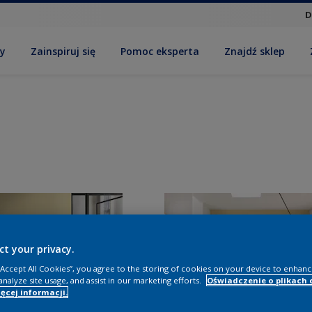
D
by
Zainspiruj się
Pomoc eksperta
Znajdź sklep
ct your privacy.
 “Accept All Cookies”, you agree to the storing of cookies on your device to enhanc
analyze site usage, and assist in our marketing efforts.
Oświadczenie o plikach 
ęcej informacji.