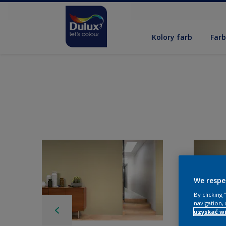
Kolory farb
Far
We respe
By clicking
navigation, 
uzyskać wi