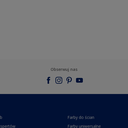
Obserwuj nas
rb
Farby do ścian
kspertów
Farby uniwersalne