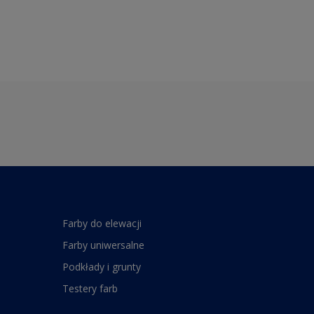
Farby do elewacji
Farby uniwersalne
Podkłady i grunty
Testery farb