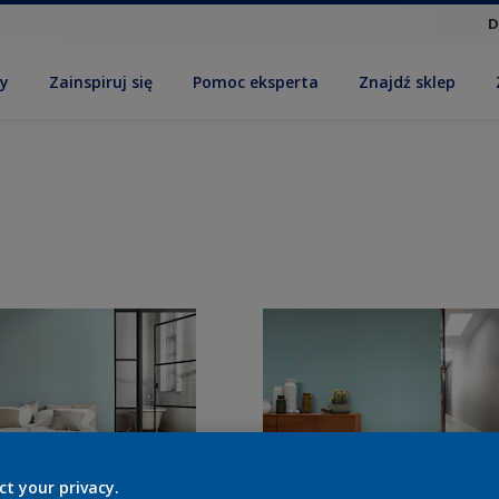
D
by
Zainspiruj się
Pomoc eksperta
Znajdź sklep
ct your privacy.