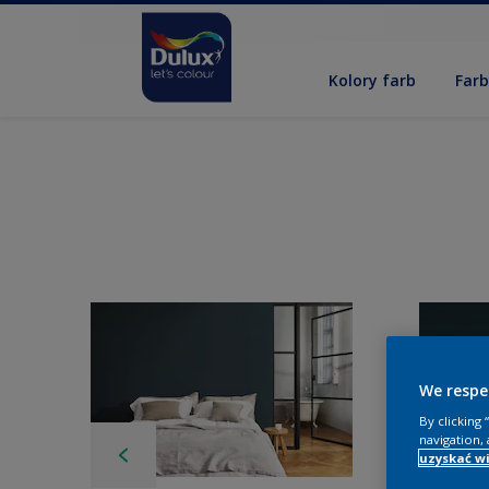
Kolory farb
Far
We respe
By clicking
navigation, 
uzyskać wi