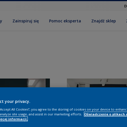
D
by
Zainspiruj się
Pomoc eksperta
Znajdź sklep
ct your privacy.
 “Accept All Cookies”, you agree to the storing of cookies on your device to enhanc
analyze site usage, and assist in our marketing efforts.
Oświadczenie o plikach 
ęcej informacji.