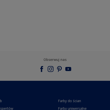
Obserwuj nas
rb
Farby do ścian
kspertów
Farby uniwersalne