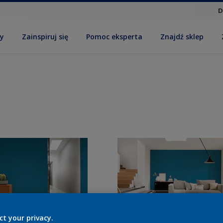
D
by
Zainspiruj się
Pomoc eksperta
Znajdź sklep
ct your privacy.