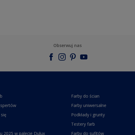
Obserwuj nas
rb
Farby do ścian
kspertów
Farby uniwersalne
 się
Podkłady i grunty
Testery farb
u 2025 w palecie Dulux
Farby do sufitów