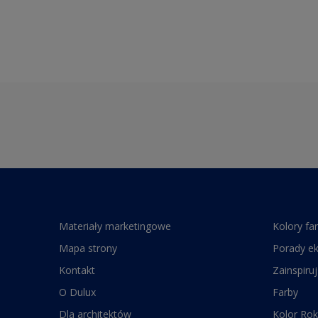
Materiały marketingowe
Kolory fa
Mapa strony
Porady e
Kontakt
Zainspiruj
O Dulux
Farby
Dla architektów
Kolor Rok