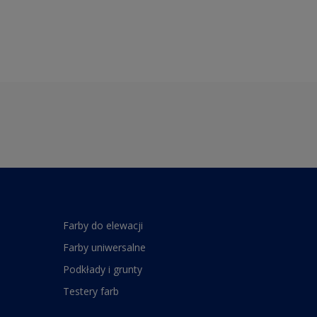
Farby do elewacji
Farby uniwersalne
Podkłady i grunty
Testery farb