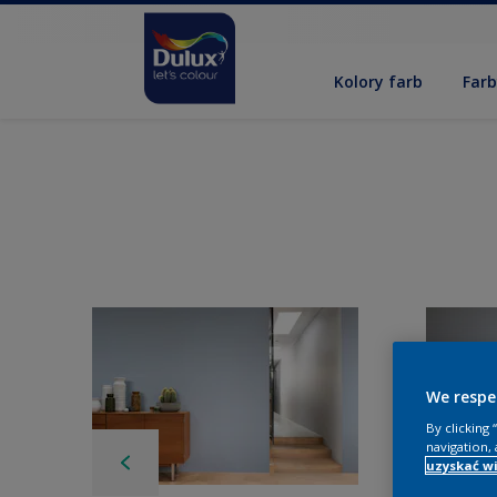
Kolory farb
Far
We respe
By clicking
navigation, 
uzyskać wi