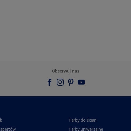
Obserwuj nas
rb
Farby do ścian
kspertów
Farby uniwersalne