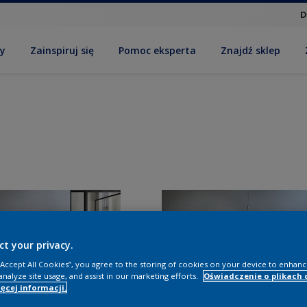
D
by
Zainspiruj się
Pomoc eksperta
Znajdź sklep
ct your privacy.
 “Accept All Cookies”, you agree to the storing of cookies on your device to enhanc
analyze site usage, and assist in our marketing efforts.
Oświadczenie o plikach 
ęcej informacji.