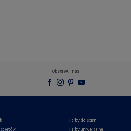
Obserwuj nas
rb
Farby do ścian
kspertów
Farby uniwersalne