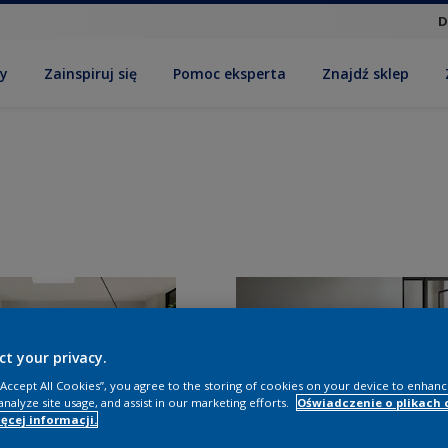
D
by
Zainspiruj się
Pomoc eksperta
Znajdź sklep
ct your privacy.
 “Accept All Cookies”, you agree to the storing of cookies on your device to enhanc
analyze site usage, and assist in our marketing efforts.
Oświadczenie o plikach 
ęcej informacji.