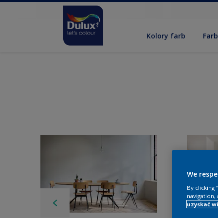
Kolory farb
Far
We respe
By clicking
navigation, 
uzyskać wi