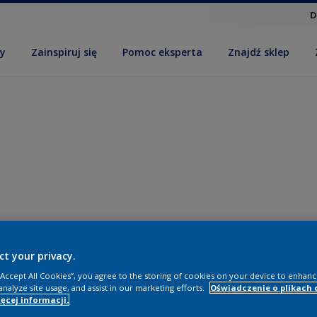
D
by
Zainspiruj się
Pomoc eksperta
Znajdź sklep
ct your privacy.
 “Accept All Cookies”, you agree to the storing of cookies on your device to enhanc
analyze site usage, and assist in our marketing efforts.
Oświadczenie o plikach 
ęcej informacji.