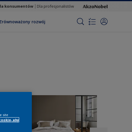
la konsumentów
Dla profesjonalistów
Zrównoważony rozwój
e site
cookie, aby