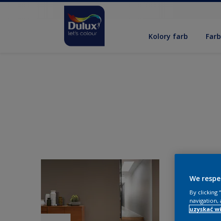
Kolory farb
Far
We respe
By clicking
navigation, 
uzyskać wi