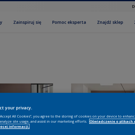
D
by
Zainspiruj się
Pomoc eksperta
Znajdź sklep
ct your privacy.
 “Accept All Cookies”, you agree to the storing of cookies on your device to enhanc
analyze site usage, and assist in our marketing efforts.
Oświadczenie o plikach 
ęcej informacji.