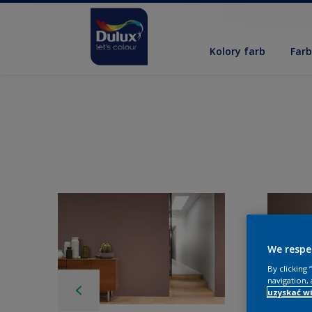
Kolory farb
Far
We respe
By clicking
navigation, 
uzyskać wi