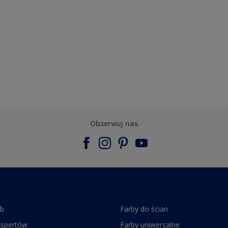
Obserwuj nas
rb
Farby do ścian
kspertów
Farby uniwersalne