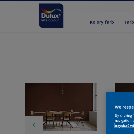
Kolory farb
Far
We respe
By clicking
navigation, 
uzyskać wi