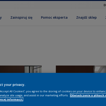
D
by
Zainspiruj się
Pomoc eksperta
Znajdź sklep
ct your privacy.
 “Accept All Cookies”, you agree to the storing of cookies on your device to enhanc
analyze site usage, and assist in our marketing efforts.
Oświadczenie o plikach 
ęcej informacji.