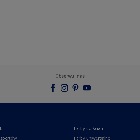
Obserwuj nas
rb
Farby do ścian
kspertów
Farby uniwersalne