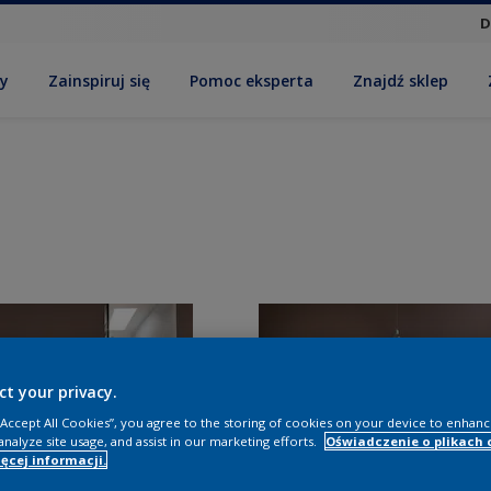
D
by
Zainspiruj się
Pomoc eksperta
Znajdź sklep
ct your privacy.
 “Accept All Cookies”, you agree to the storing of cookies on your device to enhanc
analyze site usage, and assist in our marketing efforts.
Oświadczenie o plikach 
ęcej informacji.