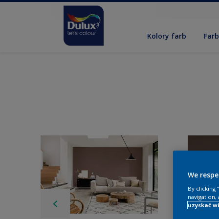
Kolory farb
Far
We respe
By clicking
navigation, 
uzyskać wi