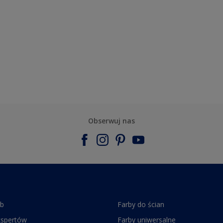
Obserwuj nas
rb
Farby do ścian
kspertów
Farby uniwersalne