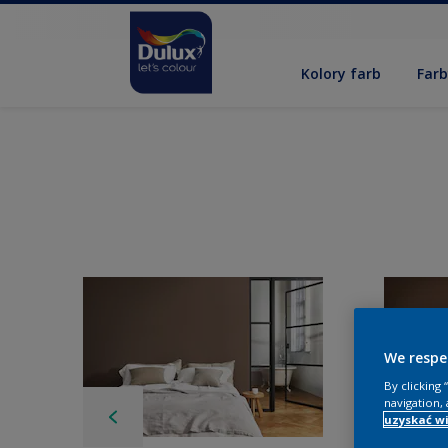
Kolory farb
Far
We respe
By clicking
navigation, 
uzyskać wi