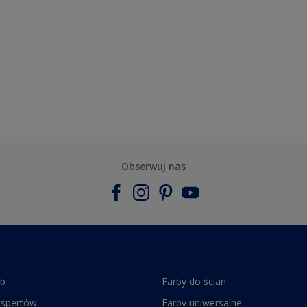
Obserwuj nas
rb
Farby do ścian
kspertów
Farby uniwersalne