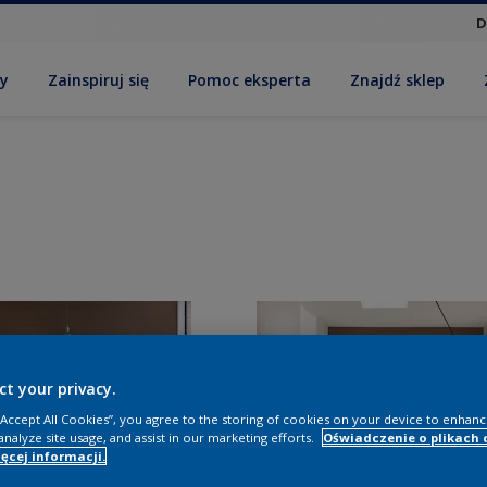
D
by
Zainspiruj się
Pomoc eksperta
Znajdź sklep
ct your privacy.
 “Accept All Cookies”, you agree to the storing of cookies on your device to enhanc
analyze site usage, and assist in our marketing efforts.
Oświadczenie o plikach 
ęcej informacji.