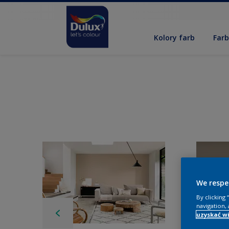
Kolory farb
Far
We respe
By clicking
navigation, 
uzyskać wi