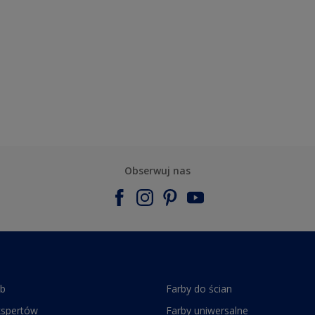
Obserwuj nas
rb
Farby do ścian
kspertów
Farby uniwersalne