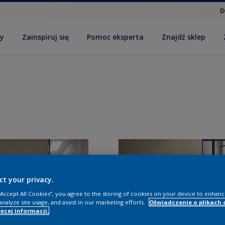
D
by
Zainspiruj się
Pomoc eksperta
Znajdź sklep
ct your privacy.
 “Accept All Cookies”, you agree to the storing of cookies on your device to enhanc
analyze site usage, and assist in our marketing efforts.
Oświadczenie o plikach 
ęcej informacji.