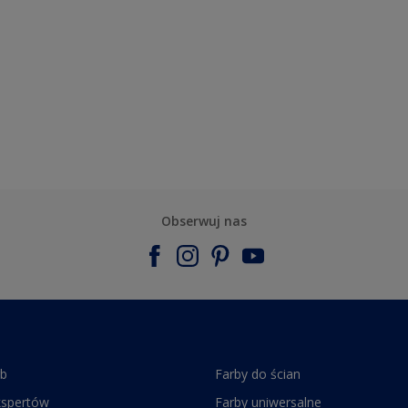
Obserwuj nas
rb
Farby do ścian
kspertów
Farby uniwersalne