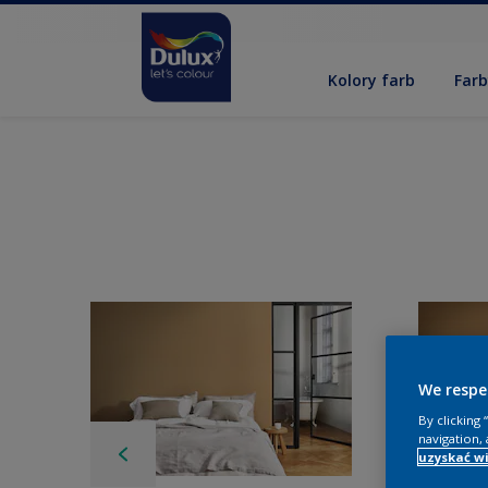
Kolory farb
Far
We respe
By clicking
navigation, 
uzyskać wi