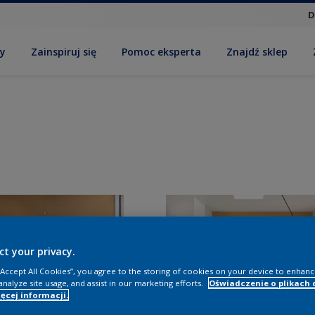
D
by
Zainspiruj się
Pomoc eksperta
Znajdź sklep
ct your privacy.
 “Accept All Cookies”, you agree to the storing of cookies on your device to enhanc
analyze site usage, and assist in our marketing efforts.
Oświadczenie o plikach 
ęcej informacji.