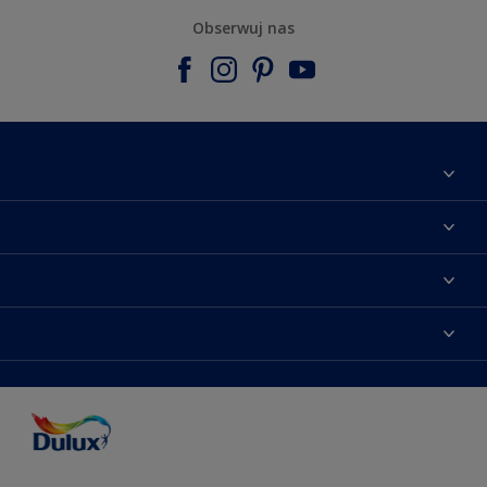
Obserwuj nas
Materiały marketingowe
Mapa strony
Kolory farb
Kontakt
Porady ekspertów
O Dulux
Farby do ścian
Zainspiruj się
Dla architektów
Farby uniwersalne
Farby
Farby do elewacji
Zgodność kolorów
Podkłady i grunty
Kolor Roku 2025 w palecie Dulux
Farby uniwersalne
Testery farb
Znajdź sklep
Podkłady i grunty
Farby do sufitów
Testery farb