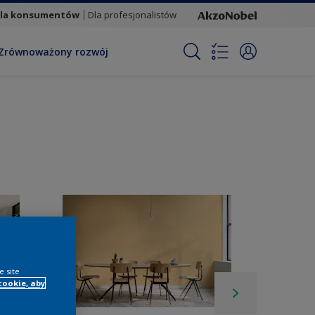
la konsumentów
Dla profesjonalistów
Zrównoważony rozwój
e site
cookie, aby