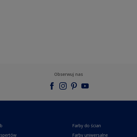
Obserwuj nas
rb
Farby do ścian
kspertów
Farby uniwersalne