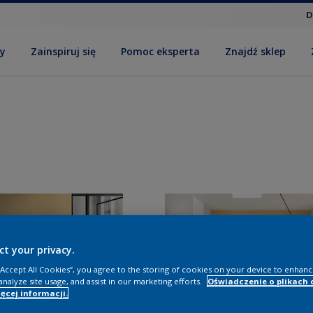
D
by
Zainspiruj się
Pomoc eksperta
Znajdź sklep
ct your privacy.
 “Accept All Cookies”, you agree to the storing of cookies on your device to enhanc
analyze site usage, and assist in our marketing efforts.
Oświadczenie o plikach 
ęcej informacji.