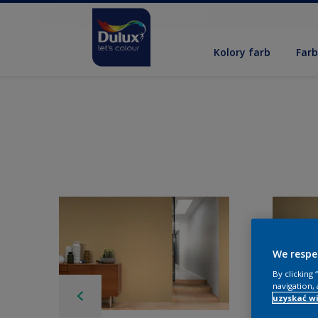
Kolory farb
Far
We respe
By clicking
navigation, 
uzyskać wi